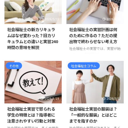
2026/5/21
2026/4/28
社会福祉士の新カリキュラ
社会福祉士の実習計画は何
ムはなぜ変わった？旧カリ
のために作るの？ただの提
キュラムとの違いと実習240
出物で終わらせない考え方
時間の意味を解説
社会福祉士の実習では、実習が始
まる前に「実習計画」を作成しま
社会福祉士の新カリキュラムは、
す。 しかし、実習計画について、
すでに現在の標準です 社会福祉
「学校のカリキュラムに入ってい
その他
社会福祉士コラム
士を目指して情報収集をしている
るから作るもの」「とりあえず提
と、 「新カリキュラム」「旧カ
出しなければならないもの」「何
リキュラム」「相談援助実習」
を書けばよいのか分からないけれ
「ソーシャルワーク実習」「実習
ど、形だけ整えるもの」 と感じ
180時間」「実習240時間」 とい
ている方も多いのではないでしょ
った言葉が出てきて、混乱してし
2026/3/19
2026/3/12
うか。 たしかに、実習計画は学
まう方も多いのではないでしょう
校から提出を求められる書類の一
か。 まず整理しておくと、社会
社会福祉士実習で怒られる
社会福祉士実習の服装は？
つです。そのため、どうして
福祉士の新カリキュラムは、令和
学生の特徴とは？指導者に
「一般的な服装」とはどこ
も“課題”や“提出物”として捉えら
3年度、つまり2021年度入学者か
注意されやすい行動と対策
までを指すのか
れがちです。 しかし実際には、
ら順次導入されています。 ま
社会福祉士実習では、多くの学生
社会福祉士実習が決まると、多く