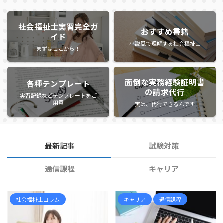
社会福祉士実習完全ガ
おすすめ書籍
イド
小説風で理解する社会福祉士
まずはここから！
面倒な実務経験証明書
各種テンプレート
の請求代行
実習記録などテンプレートをご
用意
実は、代行できるんです
最新記事
試験対策
通信課程
キャリア
社会福祉士コラム
キャリア
通信課程