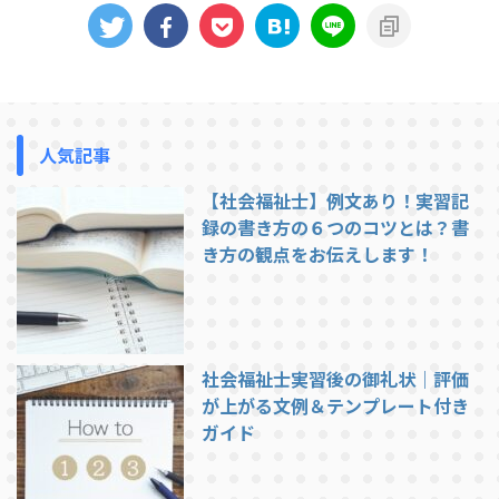
け取ってしまうと、さらに不安が
の数日をどのように過ごし、実力
増してしまいます。しかし緊張は
を出し切ったのでしょうか。複数
本来、体が集中するための自然な
の合格者への取材から見えてきた
反応です。適度な緊張は脳を覚醒
「試験直前にやって良かったこ
させ、注意力や判断力を高めま
と」ベスト5を紹介します。 1. 間
す。大切なのは緊張を抑え込むこ
違えた問題だけをまとめて最終確
人気記事
とではなく、味方につけることで
認 合格者の多くが取り入れてい
す。 深呼吸と呼吸リズムの活用
たのが「誤答ノート」です。過去
試験直前にできる最もシンプルで
【社会福祉士】例文あり！実習記
問や模擬試験で間違えた問題だけ
効果的な方法が呼吸法です。4秒
を一冊にまとめ、試験前日はその
録の書き方の６つのコツとは？書
かけて鼻から吸い、4秒止め、8
ノートだけを見返したと言いま
き方の観点をお伝えします！
秒かけて口から吐く「4-4-8呼 ...
す。何度も解いた過去問をすべて
やり直す時間は直前には取れな ...
社会福祉士実習後の御礼状｜評価
が上がる文例＆テンプレート付き
ガイド