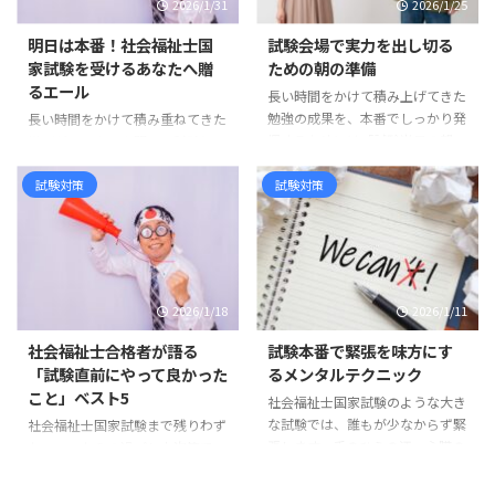
2026/1/31
2026/1/25
な例を紹介します。実習先によっ
を過ごしている方も多いと思いま
て多少の違いはありますが、これ
す。 まず伝えたいのは、ここま
明日は本番！社会福祉士国
試験会場で実力を出し切る
から実習に行く方がイメージをつ
で本当にお疲れさまでした、とい
家試験を受けるあなたへ贈
ための朝の準備
かむ参考になれば幸いです。 社
うことです。 ボーダー付近にい
るエール
長い時間をかけて積み上げてきた
会福祉協議会での実習は、基本的
るということは、あなたは確実に
勉強の成果を、本番でしっかり発
長い時間をかけて積み重ねてきた
には職員と同じ時間帯で行われま
力を積み重ねてきたという証で
揮するためには「試験当日の朝」
学びが、いよいよ明日、試験とい
す。ここでは一例として、典型的
す。簡単に届く場所ではありませ
の過ごし方が大きく影響します。
う形で花を咲かせます。ここまで
...
ん。 合格発表までの時間は、長
どんなに知識を積み重ねても、当
の道のりを思い出してください。
試験対策
試験対策
く ...
日のコンディションが整っていな
初めてテキストを開いたときの緊
ければ実力を出し切ることは難し
張、仕事や家庭と両立しながら夜
くなります。心身を最高の状態に
遅くまで続けた学習、模擬試験で
整え、不安や焦りを抑えて試験に
思うような結果が出ず落ち込んだ
臨むために、朝からできる準備に
日――それでもあきらめずに今日まで
2026/1/18
2026/1/11
はコツがあります。ここでは合格
歩みを進めてきた自分がここにい
者の体験談や専門家のアドバイス
ます。その事実だけで、あなたは
社会福祉士合格者が語る
試験本番で緊張を味方にす
をもとに、試験会場で力を発揮す
すでに大きな力を持っています。
「試験直前にやって良かった
るメンタルテクニック
るための朝の準備を具体的に紹介
今日までの努力は一夜で消えない
こと」ベスト5
社会福祉士国家試験のような大き
します。 体調を整える朝食 試験
前日になると「覚えきれていな
な試験では、誰もが少なからず緊
社会福祉士国家試験まで残りわず
当日の朝食は、集中力と持久力を
い」「まだ足りない」と不安が押
張します。手のひらの汗、心臓の
か。ここからの過ごし方次第で、
左右する大切な要素です。血糖 ...
し寄せます。しかし人間の記憶
高鳴り、頭が真っ白になる感覚
本番のパフォーマンスは大きく変
は、これまで積み重ねた時間 ...
──これらを「失敗の兆し」と受
わります。合格者たちは試験直前