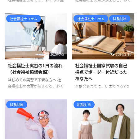
実習計画には思っている以上に大
た、国家試験については、令和6
が「指導者に怒られたらどうしよ
の学生が悩むのが服装です。 実
切な意味があります。 実習計画
年度、つまり2024年度に実施さ
う」と不安に感じます。 実際、
習先に確認すると、「一般的な服
は、社会福祉士実習を「行っ ...
れた第37回社会福祉士国家試験
実習中に指導を受ける場面は少な
装で大丈夫です」「常識の範囲で
社会福祉士コラム
社会福祉士コラム
試験対策
から、新しい試験科目が ...
くありません。しかし、その多く
お願いします」 と言われること
は能力の問題ではなく、基本的な
も少なくありません。 しかし、
姿勢やマナーに関するものです。
学生からすると「一般的な服装と
実習先の職員は、学生を厳しく指
は具体的に何なのか」が分かりに
導したいわけではありません。む
くいものです。スーツなのか、私
2026/3/5
2026/2/16
しろ「福祉職として大切な姿勢」
服なのか、どこまでカジュアルで
を身につけてほしいという思いか
もよいのか判断に迷うこともある
社会福祉士実習の1日の流れ
社会福祉士国家試験の自己
ら指導しています。 この記事で
でしょう。 多くの場合、実習前
（社会福祉協議会編）
採点でボーダー付近だった
は、社会福祉士実習で指導を受け
の電話やオリエンテーションであ
あなたへ
はじめての実習で不安な方へ 社
やすい学生の特徴と、実習前に意
る程度の説明は受けているはずで
会福祉士の実習が決まると、多く
合格発表までに、いまできる3つ
識しておきたいポイントを紹介し
すが、それでも不安が残ることは
の学生が次のような不安を感じま
のこと 自己採点を終えて、画面に
ます。 挨拶や返事ができない 実
あります。 この記事では、社会
す。「実習では1日どんなことを
表示された点数を何度も見返して
習で最も多く指導されるのが ...
福祉士実習で求められる「一般的
するのだろう」「社会福祉協議会
いませんか。 「あと数点あれば
試験対策
試験対策
...
の実習は忙しいのだろうか」「実
安心できるのに」「この問題、マ
習生はどこまで関わることができ
ークミスしていないだろうか」
るのだろう」。 この記事では、
「去年のボーダーなら大丈夫かも
社会福祉協議会での社会福祉士実
しれない」 希望と不安が交互に
習の1日の流れについて、一般的
押し寄せ、心が落ち着かない日々