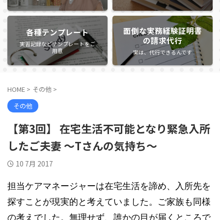
面倒な実務経験証明書
各種テンプレート
の請求代行
実習記録などテンプレートをご
用意
実は、代行できるんです
HOME
>
その他
>
その他
【第3回】 在宅生活不可能となり緊急入所
したご夫妻 ～Tさんの気持ち～
10 7月 2017
担当ケアマネージャーは在宅生活を諦め、入所先を
探すことが現実的と考えていました。ご家族も同様
の考えでした。無理せず、誰かの目が届くところで