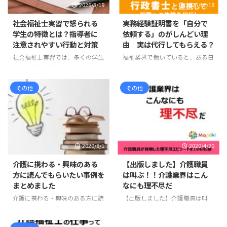
2026/3/19
2025/12/18
社会福祉士実習で怒られる
実務経験証明書を「自分で
学生の特徴とは？指導者に
依頼する」のがしんどい理
注意されやすい行動と対策
由 実は代行してもらえる？
社会福祉士実習では、多くの学生
福祉業界で働いていると、ある日
が「指導者に怒られたらどうしよ
突然こう言われることがありま
う」と不安に感じます。 実際、
す。 「実務経験証明書を提出し
実習中に指導を受ける場面は少な
てください」 指定申請、基礎研
その他
その他
くありません。しかし、その多く
修、資格取得、転職など、理由は
は能力の問題ではなく、基本的な
さまざまですが、この一言で一気
姿勢やマナーに関するものです。
に気持ちが重くなる方は少なくあ
実習先の職員は、学生を厳しく指
りません。 「必要なのは分かっ
導したいわけではありません。む
ている。でも、正直しんどい」
2020/8/1
2020/4/20
しろ「福祉職として大切な姿勢」
この記事では、福祉業界で実際に
を身につけてほしいという思いか
よく聞く声をもとに、実務経験証
介護に携わる・興味のある
【出版しました】介護職員
ら指導しています。 この記事で
明書を自分で依頼しようとしたと
方に読んでもらいたい事例を
は叫ぶ！！介護業界はこん
は、社会福祉士実習で指導を受け
きにつまずきやすい理由を整理し
まとめました
なにも理不尽だ
やすい学生の特徴と、実習前に意
ます。 実は、利用する方が増えて
介護に携わる・興味のある方に読
【出版しました】介護職員は叫
識しておきたいポイントを紹介し
います！実務経験証明書請求代行
んでもらいたい事例をまとめまし
ぶ！！介護業界はこんなにも理不
ます。 挨拶や返事ができない 実
「タノンダ」 そもそも、実務経
た（小説風） ケース検討会等で
尽だ 本ホームページでは今まで
習で最も多く指導されるのが ...
験証明書とは？ 実務経験証明書