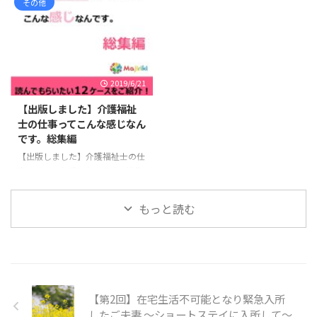
の事例報告のように堅い感じでは
介護職員の不満や理不尽さについ
その他
...
なく読みやすい小説風です。
て掲載を続けてきました。それら
「この記事」に関するオススメ本
の記事をまとめて電子書籍として
・介護福祉士の仕事ってこんな感
出版しました。今回は第2弾で
じなんです。 介護に携わる・興味
す。 第2弾：介護職員は叫ぶ！！
のある方に読んでもらいたい1冊
介護業界はこんなにも理不尽だ
2019/6/21
です。本HPで連載していた事例
第1弾：介護職員の現状をあなた
紹介の総集編で12ケースを掲載し
は知っていますか？ 本書でもっ
【出版しました】介護福祉
ています。シリーズの総集編で、
とも訴えたいことは、「こんな状
士の仕事ってこんな感じなん
総字数7万文字程度で読みごたえ
況で放置したら介護職員は絶滅す
です。総集編
があると思います。Kindle
るぞ」ということです。現状を広
【出版しました】介護福祉士の仕
Unlimited 会員は無料で読むこと
く知ってもらうことで、このまま
事ってこんな感じなんです。総集
が出来ます。 1 ...
ではいけないと思う人が少しでも
編 介護福祉士の仕事ってこんな
増えて、介護職員 ...
感じなんです。総集編 介護福祉士
もっと読む
として働いた実際の事例を紹介し
ています。 読めば専門職の介護
ってこういうものだよね、と気づ
かされるような、どれも介護職と
して働いている方にもおすすめし
たい事例です。 Kindle Unlimited
【第2回】在宅生活不可能となり緊急入所
で無料で読めるように登録してお
ります。 2.特養へ入所後、ADLが
したご夫妻 ～ショートステイに入所して～