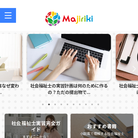
社会福祉士を目指す方、社会福祉士の方のサポートサイト
ために作る
社会福祉士実習で怒られる学生の特徴と
社会福祉
.
は？指導者に注意さ...
社会福祉士実習完全ガ
おすすめ書籍
イド
小説風で理解する社会福祉士
まずはここから！