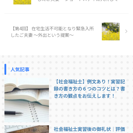
向上したYさん より抜粋 病院か
ら特養へ移ってきたYさんが初め
て食事を摂る場面です。 「Yさ
ん、今日は朝から大変でしたね。
【第4回】 在宅生活不可能となり緊急入所
お ...
したご夫妻 ～外出という提案～
人気記事
【社会福祉士】例文あり！実習記
録の書き方の６つのコツとは？書
き方の観点をお伝えします！
社会福祉士実習後の御礼状｜評価