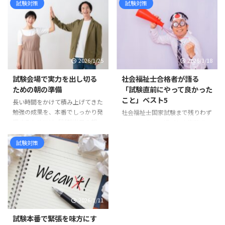
いませんか。 「あと数点あれば
の道のりを思い出してください。
試験対策
試験対策
安心できるのに」「この問題、マ
初めてテキストを開いたときの緊
ークミスしていないだろうか」
張、仕事や家庭と両立しながら夜
「去年のボーダーなら大丈夫かも
遅くまで続けた学習、模擬試験で
しれない」 希望と不安が交互に
思うような結果が出ず落ち込んだ
押し寄せ、心が落ち着かない日々
日――それでもあきらめずに今日まで
2026/1/25
2026/1/18
を過ごしている方も多いと思いま
歩みを進めてきた自分がここにい
す。 まず伝えたいのは、ここま
ます。その事実だけで、あなたは
試験会場で実力を出し切る
社会福祉士合格者が語る
で本当にお疲れさまでした、とい
すでに大きな力を持っています。
ための朝の準備
「試験直前にやって良かった
うことです。 ボーダー付近にい
今日までの努力は一夜で消えない
こと」ベスト5
長い時間をかけて積み上げてきた
るということは、あなたは確実に
前日になると「覚えきれていな
勉強の成果を、本番でしっかり発
社会福祉士国家試験まで残りわず
力を積み重ねてきたという証で
い」「まだ足りない」と不安が押
揮するためには「試験当日の朝」
か。ここからの過ごし方次第で、
す。簡単に届く場所ではありませ
し寄せます。しかし人間の記憶
の過ごし方が大きく影響します。
本番のパフォーマンスは大きく変
ん。 合格発表までの時間は、長
は、これまで積み重ねた時間 ...
どんなに知識を積み重ねても、当
わります。合格者たちは試験直前
試験対策
く ...
日のコンディションが整っていな
の数日をどのように過ごし、実力
ければ実力を出し切ることは難し
を出し切ったのでしょうか。複数
くなります。心身を最高の状態に
の合格者への取材から見えてきた
整え、不安や焦りを抑えて試験に
「試験直前にやって良かったこ
臨むために、朝からできる準備に
と」ベスト5を紹介します。 1. 間
2026/1/11
はコツがあります。ここでは合格
違えた問題だけをまとめて最終確
者の体験談や専門家のアドバイス
認 合格者の多くが取り入れてい
試験本番で緊張を味方にす
をもとに、試験会場で力を発揮す
たのが「誤答ノート」です。過去