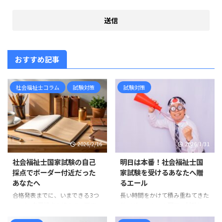
おすすめ記事
社会福祉士コラム
試験対策
試験対策
2026/2/16
2026/1/31
社会福祉士国家試験の自己
明日は本番！社会福祉士国
採点でボーダー付近だった
家試験を受けるあなたへ贈
あなたへ
るエール
合格発表までに、いまできる3つ
長い時間をかけて積み重ねてきた
のこと 自己採点を終えて、画面に
学びが、いよいよ明日、試験とい
表示された点数を何度も見返して
う形で花を咲かせます。ここまで