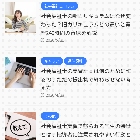
社会福祉士コラム
社会福祉士の新カリキュラムはなぜ変
わった？旧カリキュラムとの違いと実
習240時間の意味を解説
2026/5/21
キャリア
通信課程
社会福祉士の実習計画は何のために作
るの？ただの提出物で終わらせない考
え方
2026/4/28
その他
社会福祉士実習で怒られる学生の特徴
とは？指導者に注意されやすい行動と