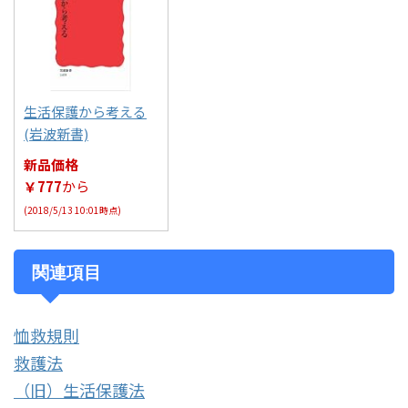
生活保護から考える
(岩波新書)
新品価格
￥777
から
(2018/5/13 10:01時点)
関連項目
恤救規則
救護法
（旧）生活保護法