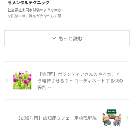
るメンタルテクニック
るための朝の準備を具体的に紹介
問や模擬試験で間違えた問題だけ
社会福祉士国家試験のような大き
します。 体調を整える朝食 試験
を一冊にまとめ、試験前日はその
な試験では、誰もが少なからず緊
当日の朝食は、集中力と持久力を
ノートだけを見返したと言いま
張します。手のひらの汗、心臓の
左右する大切な要素です。血糖 ...
す。何度も解いた過去問をすべて
高鳴り、頭が真っ白になる感覚
やり直す時間は直前には取れな ...
──これらを「失敗の兆し」と受
もっと読む
け取ってしまうと、さらに不安が
増してしまいます。しかし緊張は
本来、体が集中するための自然な
反応です。適度な緊張は脳を覚醒
させ、注意力や判断力を高めま
す。大切なのは緊張を抑え込むこ
【第7回】ボランティアさんのやる気、ど
とではなく、味方につけることで
う維持させる？ ～コーディネートする側の
す。 深呼吸と呼吸リズムの活用
役割～
試験直前にできる最もシンプルで
効果的な方法が呼吸法です。4秒
かけて鼻から吸い、4秒止め、8
秒かけて口から吐く「4-4-8呼 ...
【試験対策】認知症カフェ 用語理解編