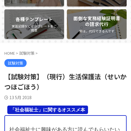
面倒な実務経験証明書
各種テンプレート
の請求代行
実習記録などテンプレートをご
用意
実は、代行できるんです
HOME
>
試験対策
>
試験対策
【試験対策】（現行）生活保護法（せいか
つほごほう）
13 5月 2018
「社会福祉士」に関するオススメ本
社会福祉士に興味がある方に読んでもらいたい