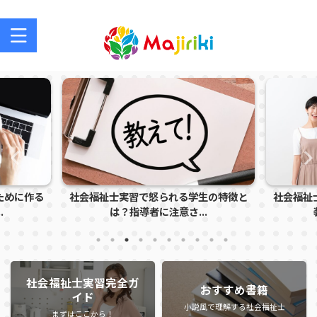
社会福祉士を目指す方、社会福祉士の方のサポートサイト
ために作る
社会福祉士実習で怒られる学生の特徴と
社会福祉
.
は？指導者に注意さ...
社会福祉士実習完全ガ
おすすめ書籍
イド
小説風で理解する社会福祉士
まずはここから！