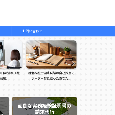
お問い合わせ
国家試験の自己採点で
明日は本番！社会福祉士国家試験
試験会場で実力
付近だったあなた...
を受けるあなたへ贈るエー...
朝
面倒な実務経験証明書の
請求代行