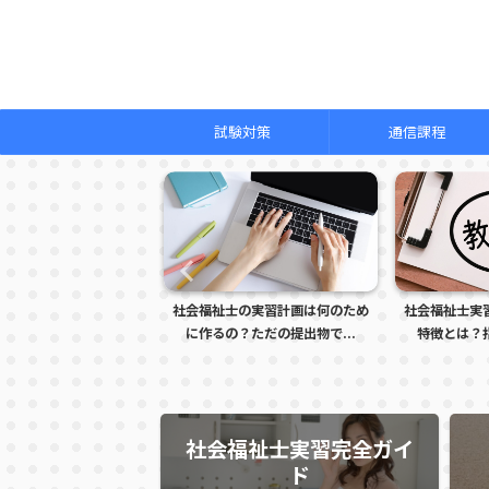
試験対策
通信課程
会福祉士の実習計画は何のため
社会福祉士実習で怒られる学生の
社会福
に作るの？ただの提出物で...
特徴とは？指導者に注意さ...
的な
社会福祉士実習完全ガイ
ド