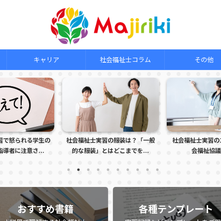
キャリア
社会福祉士コラム
その他
祉士実習の服装は？「一般
社会福祉士実習の1日の流れ（社
社会福祉士
服装」とはどこまでを...
会福祉協議会編）
ボーダー
おすすめ書籍
各種テンプレート