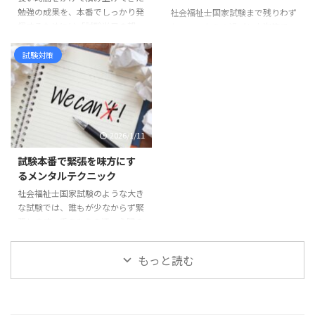
勉強の成果を、本番でしっかり発
社会福祉士国家試験まで残りわず
力を積み重ねてきたという証で
い」「まだ足りない」と不安が押
揮するためには「試験当日の朝」
か。ここからの過ごし方次第で、
す。簡単に届く場所ではありませ
し寄せます。しかし人間の記憶
の過ごし方が大きく影響します。
本番のパフォーマンスは大きく変
ん。 合格発表までの時間は、長
は、これまで積み重ねた時間 ...
どんなに知識を積み重ねても、当
わります。合格者たちは試験直前
試験対策
く ...
日のコンディションが整っていな
の数日をどのように過ごし、実力
ければ実力を出し切ることは難し
を出し切ったのでしょうか。複数
くなります。心身を最高の状態に
の合格者への取材から見えてきた
整え、不安や焦りを抑えて試験に
「試験直前にやって良かったこ
臨むために、朝からできる準備に
と」ベスト5を紹介します。 1. 間
2026/1/11
はコツがあります。ここでは合格
違えた問題だけをまとめて最終確
者の体験談や専門家のアドバイス
認 合格者の多くが取り入れてい
試験本番で緊張を味方にす
をもとに、試験会場で力を発揮す
たのが「誤答ノート」です。過去
るメンタルテクニック
るための朝の準備を具体的に紹介
問や模擬試験で間違えた問題だけ
社会福祉士国家試験のような大き
します。 体調を整える朝食 試験
を一冊にまとめ、試験前日はその
な試験では、誰もが少なからず緊
当日の朝食は、集中力と持久力を
ノートだけを見返したと言いま
張します。手のひらの汗、心臓の
左右する大切な要素です。血糖 ...
す。何度も解いた過去問をすべて
高鳴り、頭が真っ白になる感覚
やり直す時間は直前には取れな ...
──これらを「失敗の兆し」と受
もっと読む
け取ってしまうと、さらに不安が
増してしまいます。しかし緊張は
本来、体が集中するための自然な
反応です。適度な緊張は脳を覚醒