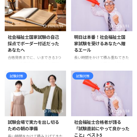
2026/2/16
2026/1/31
社会福祉士国家試験の自己
明日は本番！社会福祉士国
採点でボーダー付近だった
家試験を受けるあなたへ贈
あなたへ
るエール
合格発表までに、いまできる3つ
長い時間をかけて積み重ねてきた
のこと 自己採点を終えて、画面に
学びが、いよいよ明日、試験とい
表示された点数を何度も見返して
う形で花を咲かせます。ここまで
いませんか。 「あと数点あれば
の道のりを思い出してください。
試験対策
試験対策
安心できるのに」「この問題、マ
初めてテキストを開いたときの緊
ークミスしていないだろうか」
張、仕事や家庭と両立しながら夜
「去年のボーダーなら大丈夫かも
遅くまで続けた学習、模擬試験で
しれない」 希望と不安が交互に
思うような結果が出ず落ち込んだ
押し寄せ、心が落ち着かない日々
日――それでもあきらめずに今日まで
2026/1/25
2026/1/18
を過ごしている方も多いと思いま
歩みを進めてきた自分がここにい
す。 まず伝えたいのは、ここま
ます。その事実だけで、あなたは
試験会場で実力を出し切る
社会福祉士合格者が語る
で本当にお疲れさまでした、とい
すでに大きな力を持っています。
ための朝の準備
「試験直前にやって良かった
うことです。 ボーダー付近にい
今日までの努力は一夜で消えない
こと」ベスト5
長い時間をかけて積み上げてきた
るということは、あなたは確実に
前日になると「覚えきれていな