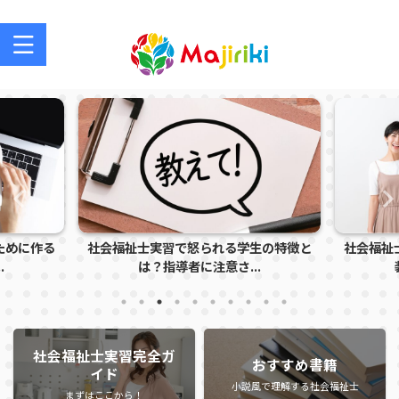
社会福祉士を目指す方、社会福祉士の方のサポートサイト
ために作る
社会福祉士実習で怒られる学生の特徴と
社会福祉
.
は？指導者に注意さ...
社会福祉士実習完全ガ
おすすめ書籍
イド
小説風で理解する社会福祉士
まずはここから！