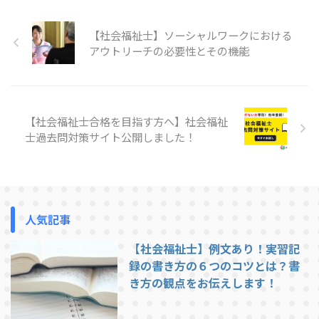
させ、注意力や判断力を高めま
す。大切なのは緊張を抑え込むこ
【社会福祉士】ソーシャルワークにおける
とではなく、味方につけることで
す。 深呼吸と呼吸リズムの活用
アウトリーチの必要性とその機能
試験直前にできる最もシンプルで
効果的な方法が呼吸法です。4秒
かけて鼻から吸い、4秒止め、8
秒かけて口から吐く「4-4-8呼 ...
【社会福祉士合格を目指す方へ】社会福祉
士過去問対策サイト公開しました！
人気記事
【社会福祉士】例文あり！実習記
録の書き方の６つのコツとは？書
き方の観点をお伝えします！