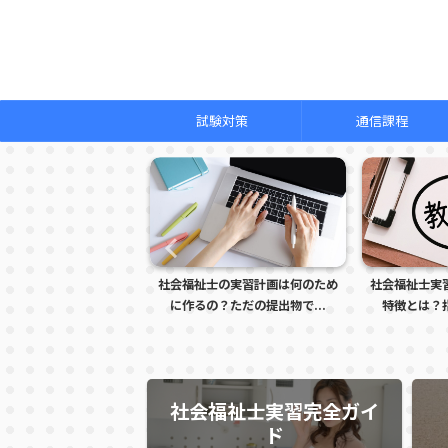
試験対策
通信課程
な
社会福祉士の実習計画は何のため
社会福祉士実習で怒られる学生の
に作るの？ただの提出物で...
特徴とは？指導者に注意さ...
社会福祉士実習完全ガイ
ド