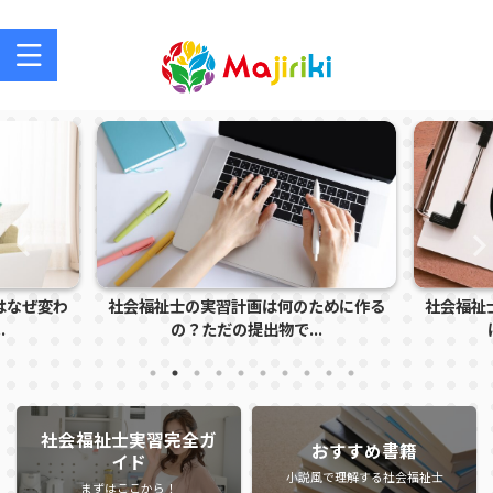
社会福祉士を目指す方、社会福祉士の方のサポートサイト
はなぜ変わ
社会福祉士の実習計画は何のために作る
社会福祉
.
の？ただの提出物で...
社会福祉士実習完全ガ
おすすめ書籍
イド
小説風で理解する社会福祉士
まずはここから！