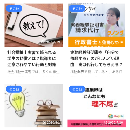
その他
その他
2026/3/19
2025/12/18
社会福祉士実習で怒られる
実務経験証明書を「自分で
学生の特徴とは？指導者に
依頼する」のがしんどい理
注意されやすい行動と対策
由 実は代行してもらえる？
社会福祉士実習では、多くの学生
福祉業界で働いていると、ある日
が「指導者に怒られたらどうしよ
突然こう言われることがありま
う」と不安に感じます。 実際、
す。 「実務経験証明書を提出し
実習中に指導を受ける場面は少な
てください」 指定申請、基礎研
その他
その他
くありません。しかし、その多く
修、資格取得、転職など、理由は
は能力の問題ではなく、基本的な
さまざまですが、この一言で一気
姿勢やマナーに関するものです。
に気持ちが重くなる方は少なくあ
実習先の職員は、学生を厳しく指
りません。 「必要なのは分かっ
導したいわけではありません。む
ている。でも、正直しんどい」
2020/8/1
2020/4/20
しろ「福祉職として大切な姿勢」
この記事では、福祉業界で実際に
を身につけてほしいという思いか
よく聞く声をもとに、実務経験証