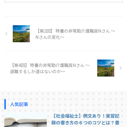
ています。 読めば専門職の介護
ってこういうものだよね、と気づ
かされるような、どれも介護職と
して働いている方にもおすすめし
たい事例です。 Kindle Unlimited
【第2回】 特養の非常勤介護職員Nさん ～
で無料で読めるように登録してお
ります。 2.特養へ入所後、ADLが
Nさんの変化～
向上したYさん より抜粋 病院か
ら特養へ移ってきたYさんが初め
て食事を摂る場面です。 「Yさ
ん、今日は朝から大変でしたね。
【第4回】 特養の非常勤介護職員Nさん ～
お ...
退職するしか道はないのか～
人気記事
【社会福祉士】例文あり！実習記
録の書き方の６つのコツとは？書