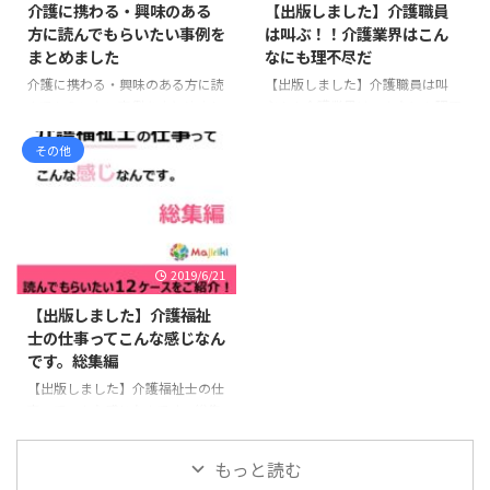
介護に携わる・興味のある
【出版しました】介護職員
ら指導しています。 この記事で
明書を自分で依頼しようとしたと
方に読んでもらいたい事例を
は叫ぶ！！介護業界はこん
は、社会福祉士実習で指導を受け
きにつまずきやすい理由を整理し
まとめました
なにも理不尽だ
やすい学生の特徴と、実習前に意
ます。 実は、利用する方が増えて
介護に携わる・興味のある方に読
【出版しました】介護職員は叫
識しておきたいポイントを紹介し
います！実務経験証明書請求代行
んでもらいたい事例をまとめまし
ぶ！！介護業界はこんなにも理不
ます。 挨拶や返事ができない 実
「タノンダ」 そもそも、実務経
た（小説風） ケース検討会等で
尽だ 本ホームページでは今まで
習で最も多く指導されるのが ...
験証明書とは？ 実務経験証明書
の事例報告のように堅い感じでは
介護職員の不満や理不尽さについ
その他
...
なく読みやすい小説風です。
て掲載を続けてきました。それら
「この記事」に関するオススメ本
の記事をまとめて電子書籍として
・介護福祉士の仕事ってこんな感
出版しました。今回は第2弾で
じなんです。 介護に携わる・興味
す。 第2弾：介護職員は叫ぶ！！
のある方に読んでもらいたい1冊
介護業界はこんなにも理不尽だ
2019/6/21
です。本HPで連載していた事例
第1弾：介護職員の現状をあなた
紹介の総集編で12ケースを掲載し
は知っていますか？ 本書でもっ
【出版しました】介護福祉
ています。シリーズの総集編で、
とも訴えたいことは、「こんな状
士の仕事ってこんな感じなん
総字数7万文字程度で読みごたえ
況で放置したら介護職員は絶滅す
です。総集編
があると思います。Kindle
るぞ」ということです。現状を広
【出版しました】介護福祉士の仕
Unlimited 会員は無料で読むこと
く知ってもらうことで、このまま
事ってこんな感じなんです。総集
が出来ます。 1 ...
ではいけないと思う人が少しでも
編 介護福祉士の仕事ってこんな
増えて、介護職員 ...
感じなんです。総集編 介護福祉士
もっと読む
として働いた実際の事例を紹介し