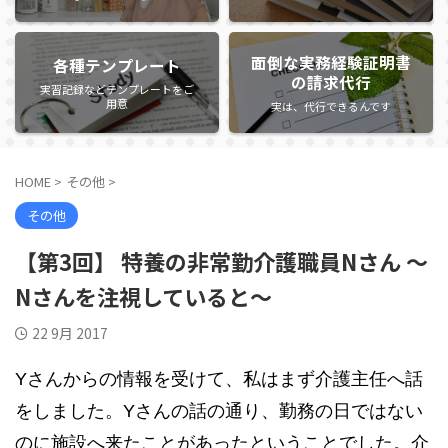
面倒な実務経験証明書
各種テンプレート
の請求代行
実習記録などテンプレートをご
用意
実は、代行できるんです
HOME
>
その他
>
その他
【第3回】 特養の非常勤介護職員Nさん ～
Nさんを注視していると～
22 9月 2017
Yさんからの情報を受けて、私はまず介護主任へ話
をしました。Yさんの話の通り、勤務の日ではない
のに施設へ来たことがあったということでした。介