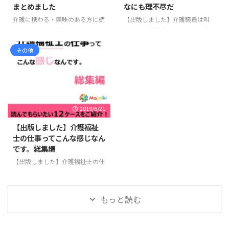
まとめました
なにも理不尽だ
やすい学生の特徴と、実習前に意
ます。 実は、利用する方が増えて
介護に携わる・興味のある方に読
【出版しました】介護職員は叫
識しておきたいポイントを紹介し
います！実務経験証明書請求代行
んでもらいたい事例をまとめまし
ぶ！！介護業界はこんなにも理不
ます。 挨拶や返事ができない 実
「タノンダ」 そもそも、実務経
た（小説風） ケース検討会等で
尽だ 本ホームページでは今まで
習で最も多く指導されるのが ...
験証明書とは？ 実務経験証明書
の事例報告のように堅い感じでは
介護職員の不満や理不尽さについ
その他
...
なく読みやすい小説風です。
て掲載を続けてきました。それら
「この記事」に関するオススメ本
の記事をまとめて電子書籍として
・介護福祉士の仕事ってこんな感
出版しました。今回は第2弾で
じなんです。 介護に携わる・興味
す。 第2弾：介護職員は叫ぶ！！
のある方に読んでもらいたい1冊
介護業界はこんなにも理不尽だ
2019/6/21
です。本HPで連載していた事例
第1弾：介護職員の現状をあなた
紹介の総集編で12ケースを掲載し
は知っていますか？ 本書でもっ
【出版しました】介護福祉
ています。シリーズの総集編で、
とも訴えたいことは、「こんな状
士の仕事ってこんな感じなん
総字数7万文字程度で読みごたえ
況で放置したら介護職員は絶滅す
です。総集編
があると思います。Kindle
るぞ」ということです。現状を広
【出版しました】介護福祉士の仕
Unlimited 会員は無料で読むこと
く知ってもらうことで、このまま
事ってこんな感じなんです。総集
が出来ます。 1 ...
ではいけないと思う人が少しでも
編 介護福祉士の仕事ってこんな
増えて、介護職員 ...
感じなんです。総集編 介護福祉士
もっと読む
として働いた実際の事例を紹介し
ています。 読めば専門職の介護
ってこういうものだよね、と気づ