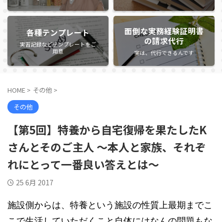
面倒な実務経験証明書
各種テンプレート
の請求代行
実習記録などテンプレートをご
用意
実は、代行できるんです
HOME
>
その他
>
その他
【第5回】特養から自宅復帰を果たしたK
さんとそのご主人 ～本人と家族、それぞ
れにとって一番良い答えとは～
25 6月 2017
施設側からは、特養という施設の性質上最期までこ
こで生活していただくこと自体にはなんの問題もな