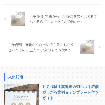
かされるような、どれも介護職と
して働いている方にもおすすめし
たい事例です。 Kindle Unlimited
【第4回】特養から自宅復帰を果たしたKさ
で無料で読めるように登録してお
ります。 2.特養へ入所後、ADLが
んとそのご主人 ～Kさんの願い～
向上したYさん より抜粋 病院か
ら特養へ移ってきたYさんが初め
て食事を摂る場面です。 「Yさ
ん、今日は朝から大変でしたね。
【第6回】 特養から自宅復帰を果たしたK
お ...
さんとそのご主人 ～少女のような笑顔～
人気記事
社会福祉士実習後の御礼状｜評価
が上がる文例＆テンプレート付き
ガイド