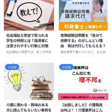
2026/3/19
2025/12/18
社会福祉士実習で怒られる
実務経験証明書を「自分で
学生の特徴とは？指導者に
依頼する」のがしんどい理
注意されやすい行動と対策
由 実は代行してもらえる？
社会福祉士実習では、多くの学生
福祉業界で働いていると、ある日
が「指導者に怒られたらどうしよ
突然こう言われることがありま
う」と不安に感じます。 実際、
す。 「実務経験証明書を提出し
実習中に指導を受ける場面は少な
てください」 指定申請、基礎研
その他
その他
くありません。しかし、その多く
修、資格取得、転職など、理由は
は能力の問題ではなく、基本的な
さまざまですが、この一言で一気
姿勢やマナーに関するものです。
に気持ちが重くなる方は少なくあ
実習先の職員は、学生を厳しく指
りません。 「必要なのは分かっ
導したいわけではありません。む
ている。でも、正直しんどい」
2020/8/1
2020/4/20
しろ「福祉職として大切な姿勢」
この記事では、福祉業界で実際に
を身につけてほしいという思いか
よく聞く声をもとに、実務経験証
介護に携わる・興味のある
【出版しました】介護職員
ら指導しています。 この記事で
明書を自分で依頼しようとしたと
方に読んでもらいたい事例を
は叫ぶ！！介護業界はこん
は、社会福祉士実習で指導を受け
きにつまずきやすい理由を整理し