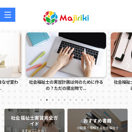
社会福祉士を目指す方、社会福祉士の方のサポートサイト
ために作る
社会福祉士実習で怒られる学生の特徴と
社会福祉
.
は？指導者に注意さ...
社会福祉士実習完全ガ
おすすめ書籍
イド
小説風で理解する社会福祉士
まずはここから！