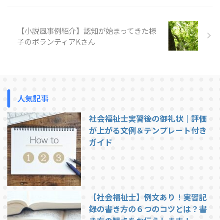
ご紹介します。 1. 挨拶はコミュ
ニケーションの基本 実習先での
【小説風事例紹介】認知が始まってきた様
第一歩は、何よりも「挨拶」です
...
子のボランティアKさん
人気記事
社会福祉士実習後の御礼状｜評価
が上がる文例＆テンプレート付き
ガイド
【社会福祉士】例文あり！実習記
録の書き方の６つのコツとは？書