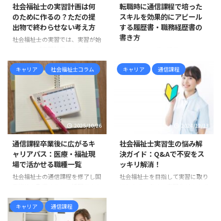
社会福祉士の実習計画は何
転職時に通信課程で培った
のために作るの？ただの提
スキルを効果的にアピール
出物で終わらせない考え方
する履歴書・職務経歴書の
書き方
社会福祉士の実習では、実習が始
まる前に「実習計画」を作成しま
社会福祉士の通信課程を修了した
す。 しかし、実習計画について、
経験は、国家資格の取得だけでな
「学校のカリキュラムに入ってい
キャリア
社会福祉士コラム
キャリア
通信課程
く、多くの社会人スキルを身につ
るから作るもの」「とりあえず提
けた証でもあります。転職活動で
出しなければならないもの」「何
は、その学びを具体的に伝えるこ
を書けばよいのか分からないけれ
とで大きな強みになります。しか
ど、形だけ整えるもの」 と感じ
し、単に「通信課程を修了」と記
ている方も多いのではないでしょ
載するだけでは相手に伝わりにく
2025/10/26
2024/12/13
うか。 たしかに、実習計画は学
いもの。ここでは、履歴書と職務
校から提出を求められる書類の一
経歴書で通信課程の学びを効果的
通信課程卒業後に広がるキ
社会福祉士実習生の悩み解
つです。そのため、どうして
にアピールするポイントと具体例
ャリアパス：医療・福祉現
決ガイド：Q&Aで不安をス
も“課題”や“提出物”として捉えら
を紹介します。 1. 通信課程で培
場で活かせる職種一覧
ッキリ解消！
れがちです。 しかし実際には、
われる主なスキルを整理する ま
社会福祉士の通信課程を修了し国
社会福祉士を目指して実習に取り
実習計画には思っている以上に大
ずは、通信課程を通じて身につい
家資格を取得すると、活躍できる
組む中で、多くの実習生がさまざ
切な意味があります。 実習計画
たスキルを言語化しましょう。例
フィールドは想像以上に広がりま
まな悩みに直面します。ここで
は、社会福祉士実習を「行っ ...
えば以下のような力が挙げられま
す。従来の福祉施設だけでなく、
は、よくある悩みを取り上げ、そ
キャリア
通信課程
す。 自己管理能力：仕事や ...
医療現場、行政、地域づくりな
れぞれに対する解決策を解説しま