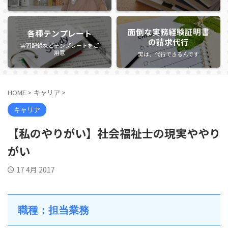
面倒な実務経験証明書
各種テンプレート
の請求代行
実習記録などテンプレートをご
用意
実は、代行できるんです
HOME
>
キャリア
>
キャリア
【私のやりがい】社会福祉士の現実ややり
がい
17 4月 2017
職種：担当業務