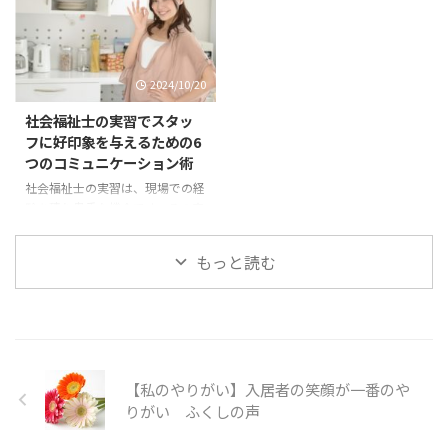
ど、多様な分野で社会福祉士の専
す。この記事を参考に、実習生活
門性が求められています。ここで
を充実させてください。 Q1. 実習
は、資格取得後に目指せる代表的
先の指導担当者とうまくコミュニ
な職種と、その特徴やキャリア形
ケーションが取れない A: 実習先
2024/10/20
成のポイントを具体的に紹介しま
の指導担当者とのコミュニケーシ
す。 1. 医療ソーシャルワーカー
ョンは、実習の成否に大きく関わ
社会福祉士の実習でスタッ
（医療機関） 病院やクリニック
ります。しかし、初対面で緊張し
フに好印象を与えるための6
で患者や家族を支援する仕事で
ていたり、指導方法に戸惑ったり
つのコミュニケーション術
す。退院後の生活設計、介護サー
することもあります。 解決策: 報
社会福祉士の実習は、現場での経
ビスの調整、医療費や保険制度の
告・連絡・相談を徹底する 毎日
験を積む貴重な機会です。その実
利用支援などを行います。医師や
の活動内容や疑問点を簡潔に報告
習中に、スタッフや上司との良好
看護師、リハビリスタッフなど他
し、こまめに相談す ...
な関係を築くことは、単に実習を
...
もっと読む
スムーズに進めるためだけでな
く、今後のキャリアにも大きな影
響を与えることがあります。特
に、社会福祉士の実習では、コミ
ュニケーション能力が評価されや
すく、上手にコミュニケーション
【私のやりがい】入居者の笑顔が一番のや
を取ることで好印象を与えること
が可能です。本記事では、実習先
りがい ふくしの声
のスタッフに好印象を与えるため
のコミュニケーション術について