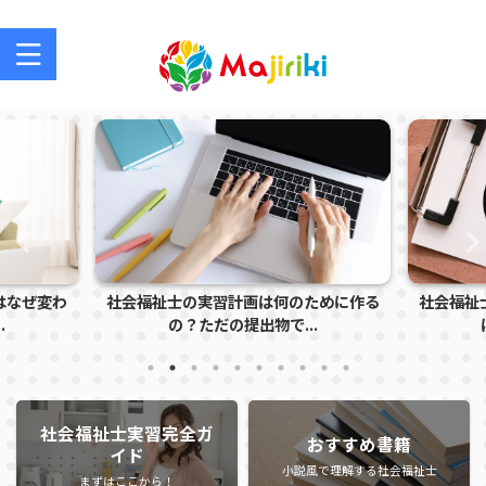
社会福祉士を目指す方、社会福祉士の方のサポートサイト
はなぜ変わ
社会福祉士の実習計画は何のために作る
社会福祉
.
の？ただの提出物で...
社会福祉士実習完全ガ
おすすめ書籍
イド
小説風で理解する社会福祉士
まずはここから！