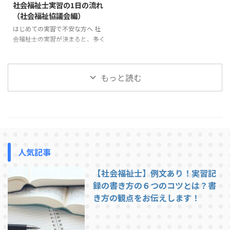
社会福祉士実習の1日の流れ
ら指導しています。 この記事で
でしょう。 多くの場合、実習前
（社会福祉協議会編）
は、社会福祉士実習で指導を受け
の電話やオリエンテーションであ
はじめての実習で不安な方へ 社
やすい学生の特徴と、実習前に意
る程度の説明は受けているはずで
会福祉士の実習が決まると、多く
識しておきたいポイントを紹介し
すが、それでも不安が残ることは
の学生が次のような不安を感じま
ます。 挨拶や返事ができない 実
あります。 この記事では、社会
す。「実習では1日どんなことを
習で最も多く指導されるのが ...
福祉士実習で求められる「一般的
するのだろう」「社会福祉協議会
...
もっと読む
の実習は忙しいのだろうか」「実
習生はどこまで関わることができ
るのだろう」。 この記事では、
社会福祉協議会での社会福祉士実
習の1日の流れについて、一般的
な例を紹介します。実習先によっ
て多少の違いはありますが、これ
人気記事
から実習に行く方がイメージをつ
かむ参考になれば幸いです。 社
【社会福祉士】例文あり！実習記
会福祉協議会での実習は、基本的
には職員と同じ時間帯で行われま
録の書き方の６つのコツとは？書
す。ここでは一例として、典型的
き方の観点をお伝えします！
...