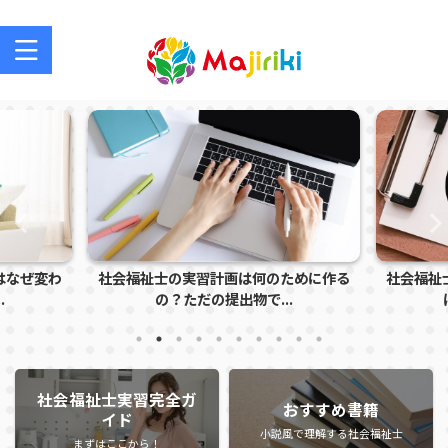
社会福祉士を目指す方、社会福祉士の方のサポートサイト
はなぜ変わ
社会福祉士の実習計画は何のために作る
社会福祉
.
の？ただの提出物で...
社会福祉士実習完全ガ
おすすめ書籍
イド
小説風で理解する社会福祉士
まずはここから！