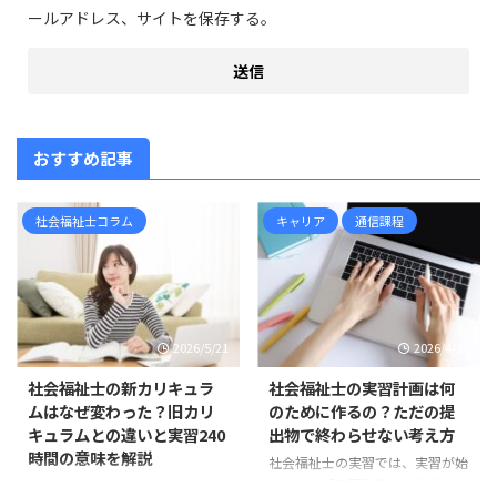
ールアドレス、サイトを保存する。
おすすめ記事
社会福祉士コラム
キャリア
通信課程
2026/5/21
2026/4/28
社会福祉士の新カリキュラ
社会福祉士の実習計画は何
ムはなぜ変わった？旧カリ
のために作るの？ただの提
キュラムとの違いと実習240
出物で終わらせない考え方
時間の意味を解説
社会福祉士の実習では、実習が始
まる前に「実習計画」を作成しま
社会福祉士の新カリキュラムは、