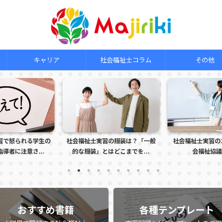
キャリア
社会福祉士コラム
その他
社会福祉士実習の服装は？「一般
社会福祉士実習の1日の流れ（社
社
的な服装」とはどこまでを...
会福祉協議会編）
おすすめ書籍
各種テンプレート