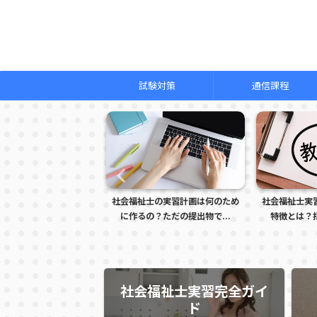
試験対策
通信課程
な
社会福祉士の実習計画は何のため
社会福祉士実習で怒られる学生の
に作るの？ただの提出物で...
特徴とは？指導者に注意さ...
社会福祉士実習完全ガイ
ド