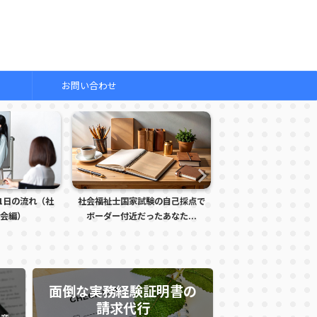
お問い合わせ
会福祉士国家試験の自己採点で
明日は本番！社会福祉士国家試験
試験会
ボーダー付近だったあなた...
を受けるあなたへ贈るエー...
面倒な実務経験証明書の
請求代行