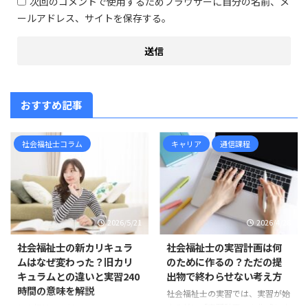
次回のコメントで使用するためブラウザーに自分の名前、メ
ールアドレス、サイトを保存する。
おすすめ記事
社会福祉士コラム
キャリア
通信課程
2026/5/21
2026/4/28
社会福祉士の新カリキュラ
社会福祉士の実習計画は何
ムはなぜ変わった？旧カリ
のために作るの？ただの提
キュラムとの違いと実習240
出物で終わらせない考え方
時間の意味を解説
社会福祉士の実習では、実習が始
まる前に「実習計画」を作成しま
社会福祉士の新カリキュラムは、