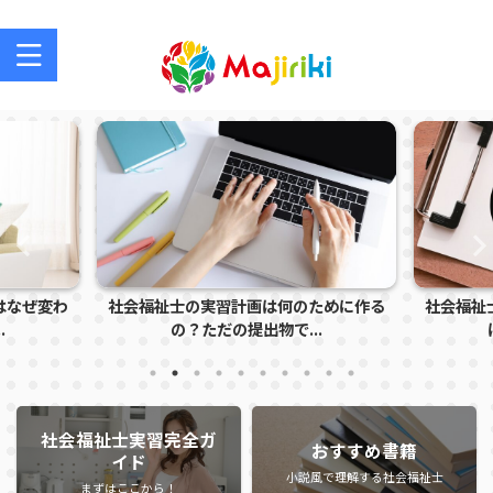
社会福祉士を目指す方、社会福祉士の方のサポートサイト
は何のために作る
社会福祉士実習で怒られる学生の特徴と
社
物で...
は？指導者に注意さ...
社会福祉士実習完全ガ
おすすめ書籍
イド
小説風で理解する社会福祉士
まずはここから！