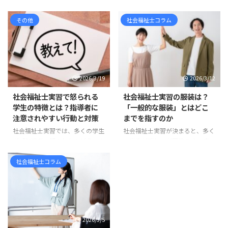
す。 しかし、実習計画について、
すでに現在の標準です 社会福祉
「学校のカリキュラムに入ってい
その他
社会福祉士コラム
士を目指して情報収集をしている
るから作るもの」「とりあえず提
と、 「新カリキュラム」「旧カ
出しなければならないもの」「何
リキュラム」「相談援助実習」
を書けばよいのか分からないけれ
「ソーシャルワーク実習」「実習
ど、形だけ整えるもの」 と感じ
180時間」「実習240時間」 とい
ている方も多いのではないでしょ
った言葉が出てきて、混乱してし
2026/3/19
2026/3/12
うか。 たしかに、実習計画は学
まう方も多いのではないでしょう
校から提出を求められる書類の一
か。 まず整理しておくと、社会
社会福祉士実習で怒られる
社会福祉士実習の服装は？
つです。そのため、どうして
福祉士の新カリキュラムは、令和
学生の特徴とは？指導者に
「一般的な服装」とはどこ
も“課題”や“提出物”として捉えら
3年度、つまり2021年度入学者か
注意されやすい行動と対策
までを指すのか
れがちです。 しかし実際には、
ら順次導入されています。 ま
社会福祉士実習では、多くの学生
社会福祉士実習が決まると、多く
実習計画には思っている以上に大
た、国家試験については、令和6
が「指導者に怒られたらどうしよ
の学生が悩むのが服装です。 実
切な意味があります。 実習計画
年度、つまり2024年度に実施さ
う」と不安に感じます。 実際、
習先に確認すると、「一般的な服
は、社会福祉士実習を「行っ ...
れた第37回社会福祉士国家試験
実習中に指導を受ける場面は少な
装で大丈夫です」「常識の範囲で
社会福祉士コラム
から、新しい試験科目が ...
くありません。しかし、その多く
お願いします」 と言われること
は能力の問題ではなく、基本的な
も少なくありません。 しかし、
姿勢やマナーに関するものです。
学生からすると「一般的な服装と
実習先の職員は、学生を厳しく指
は具体的に何なのか」が分かりに
導したいわけではありません。む
くいものです。スーツなのか、私
2026/3/5
しろ「福祉職として大切な姿勢」
服なのか、どこまでカジュアルで