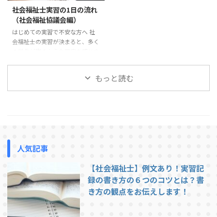
を身につけてほしいという思いか
もよいのか判断に迷うこともある
社会福祉士実習の1日の流れ
ら指導しています。 この記事で
でしょう。 多くの場合、実習前
（社会福祉協議会編）
は、社会福祉士実習で指導を受け
の電話やオリエンテーションであ
はじめての実習で不安な方へ 社
やすい学生の特徴と、実習前に意
る程度の説明は受けているはずで
会福祉士の実習が決まると、多く
識しておきたいポイントを紹介し
すが、それでも不安が残ることは
の学生が次のような不安を感じま
ます。 挨拶や返事ができない 実
あります。 この記事では、社会
す。「実習では1日どんなことを
習で最も多く指導されるのが ...
福祉士実習で求められる「一般的
するのだろう」「社会福祉協議会
...
もっと読む
の実習は忙しいのだろうか」「実
習生はどこまで関わることができ
るのだろう」。 この記事では、
社会福祉協議会での社会福祉士実
習の1日の流れについて、一般的
な例を紹介します。実習先によっ
て多少の違いはありますが、これ
人気記事
から実習に行く方がイメージをつ
かむ参考になれば幸いです。 社
【社会福祉士】例文あり！実習記
会福祉協議会での実習は、基本的
には職員と同じ時間帯で行われま
録の書き方の６つのコツとは？書
す。ここでは一例として、典型的
き方の観点をお伝えします！
...