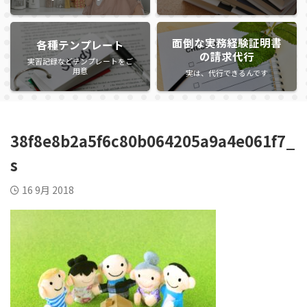
面倒な実務経験証明書
各種テンプレート
の請求代行
実習記録などテンプレートをご
用意
実は、代行できるんです
38f8e8b2a5f6c80b064205a9a4e061f7_
s
16 9月 2018