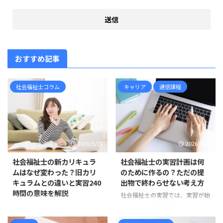
おすすめ記事
社会福祉士コラム
キャリア
通信課程
2026/5/21
2026/4/28
社会福祉士の新カリキュラ
社会福祉士の実習計画は何
ムはなぜ変わった？旧カリ
のために作るの？ただの提
キュラムとの違いと実習240
出物で終わらせない考え方
時間の意味を解説
社会福祉士の実習では、実習が始
まる前に「実習計画」を作成しま
社会福祉士の新カリキュラムは、
す。 しかし、実習計画について、
すでに現在の標準です 社会福祉