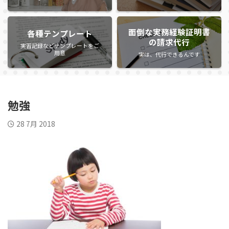
面倒な実務経験証明書
各種テンプレート
の請求代行
実習記録などテンプレートをご
用意
実は、代行できるんです
勉強
28 7月 2018