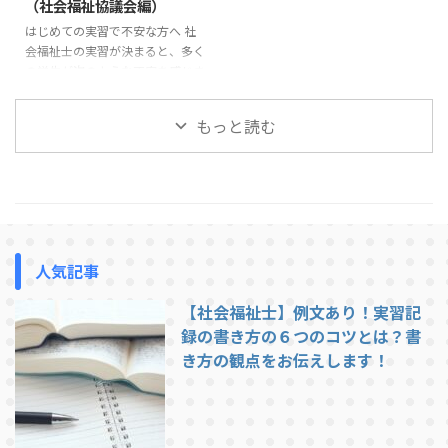
（社会福祉協議会編）
は、社会福祉士実習で指導を受け
の電話やオリエンテーションであ
はじめての実習で不安な方へ 社
やすい学生の特徴と、実習前に意
る程度の説明は受けているはずで
会福祉士の実習が決まると、多く
識しておきたいポイントを紹介し
すが、それでも不安が残ることは
の学生が次のような不安を感じま
ます。 挨拶や返事ができない 実
あります。 この記事では、社会
す。「実習では1日どんなことを
習で最も多く指導されるのが ...
福祉士実習で求められる「一般的
するのだろう」「社会福祉協議会
...
もっと読む
の実習は忙しいのだろうか」「実
習生はどこまで関わることができ
るのだろう」。 この記事では、
社会福祉協議会での社会福祉士実
習の1日の流れについて、一般的
な例を紹介します。実習先によっ
て多少の違いはありますが、これ
人気記事
から実習に行く方がイメージをつ
かむ参考になれば幸いです。 社
【社会福祉士】例文あり！実習記
会福祉協議会での実習は、基本的
には職員と同じ時間帯で行われま
録の書き方の６つのコツとは？書
す。ここでは一例として、典型的
き方の観点をお伝えします！
...