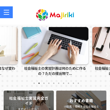
社会福祉士を目指す方、社会福祉士の方のサポートサイト
祉士の実習計画は何のために作る
社会福祉士実習で怒られる学生
の？ただの提出物で...
は？指導者に注意さ...
社会福祉士実習完全ガ
おすすめ書籍
イド
小説風で理解する社会福祉士
まずはここから！