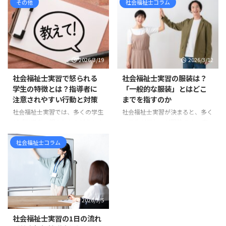
「学校のカリキュラムに入ってい
その他
社会福祉士コラム
士を目指して情報収集をしている
るから作るもの」「とりあえず提
と、 「新カリキュラム」「旧カ
出しなければならないもの」「何
リキュラム」「相談援助実習」
を書けばよいのか分からないけれ
「ソーシャルワーク実習」「実習
ど、形だけ整えるもの」 と感じ
180時間」「実習240時間」 とい
ている方も多いのではないでしょ
った言葉が出てきて、混乱してし
2026/3/19
2026/3/12
うか。 たしかに、実習計画は学
まう方も多いのではないでしょう
校から提出を求められる書類の一
か。 まず整理しておくと、社会
社会福祉士実習で怒られる
社会福祉士実習の服装は？
つです。そのため、どうして
福祉士の新カリキュラムは、令和
学生の特徴とは？指導者に
「一般的な服装」とはどこ
も“課題”や“提出物”として捉えら
3年度、つまり2021年度入学者か
注意されやすい行動と対策
までを指すのか
れがちです。 しかし実際には、
ら順次導入されています。 ま
社会福祉士実習では、多くの学生
社会福祉士実習が決まると、多く
実習計画には思っている以上に大
た、国家試験については、令和6
が「指導者に怒られたらどうしよ
の学生が悩むのが服装です。 実
切な意味があります。 実習計画
年度、つまり2024年度に実施さ
う」と不安に感じます。 実際、
習先に確認すると、「一般的な服
は、社会福祉士実習を「行っ ...
れた第37回社会福祉士国家試験
実習中に指導を受ける場面は少な
装で大丈夫です」「常識の範囲で
社会福祉士コラム
から、新しい試験科目が ...
くありません。しかし、その多く
お願いします」 と言われること
は能力の問題ではなく、基本的な
も少なくありません。 しかし、
姿勢やマナーに関するものです。
学生からすると「一般的な服装と
実習先の職員は、学生を厳しく指
は具体的に何なのか」が分かりに
導したいわけではありません。む
くいものです。スーツなのか、私
2026/3/5
しろ「福祉職として大切な姿勢」
服なのか、どこまでカジュアルで
を身につけてほしいという思いか
もよいのか判断に迷うこともある
社会福祉士実習の1日の流れ
ら指導しています。 この記事で
でしょう。 多くの場合、実習前