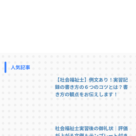
ADHD（注意欠如・多動性障害）
障害の種別 ADHD（注意欠如・
ASD、ADHDを持つ息子から貰っ
多動性障害） ADHDを悲観する
た「ありがとう」の手紙 私の息
過去の私に伝えたい。どんな子も
子は、言葉が遅く１歳半健診で引
成長するから大丈夫！もっと自信
っかかりました。その後、保健師
持って子育て楽しんで！ 現在、小
さんによる家庭訪問と、自治体の
学校２年生で公立の普通級に通う
発達が遅れている子どもの集まり
７歳の息子（ADHD）と３歳の娘
に参加しました。保健師さんの見
を育てる母です。 息子は1歳か
立てでは特に問題ないということ
らインターナショナルスクールの
でしたが、落ち着きのなさ、異常
プリスクールに通い出しました。
な癇癪、切り替えの悪さ、コミュ
ハイハイする前から随分と活発な
人気記事
ケーションの取りづらさから障害
子だなと思っていましたが、１人
を疑い、専門の病院に予約し経過
目だったことや男の子だしと思っ
【社会福祉士】例文あり！実習記
観察を続けました。 & ...
ていたこともあり「人一倍元気な
録の書き方の６つのコツとは？書
子」として「ちょっとだけ気にな
き方の観点をお伝えします！
る」と心の隅で思いな ...
社会福祉士実習後の御礼状｜評価
が上がる文例＆テンプレート付き