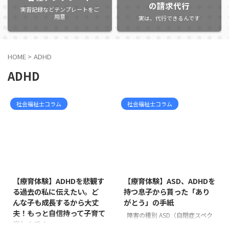
の請求代行
実習記録などテンプレートをご
用意
実は、代行できるんです
HOME
>
ADHD
ADHD
社会福祉士コラム
社会福祉士コラム
2022/2/5
2022/2/5
【療育体験】ADHDを悲観す
【療育体験】ASD、ADHDを
る過去の私に伝えたい。ど
持つ息子から貰った「あり
んな子も成長するから大丈
がとう」の手紙
夫！もっと自信持って子育て
障害の種別 ASD（自閉症スペク
楽しんで！
トラム、アスペルガー症候群、