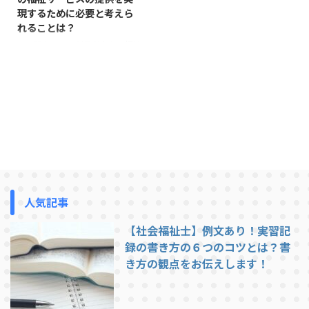
現するために必要と考えら
れることは？
この記事では、利用者中心の福祉
サービスの提供を実現するために
必要と考えられることについて述
べる。考え方の一例として参考に
してください。 我が国における
福祉サービスは、長らく行政処分
である措置制度によって運用され
ており、行政または民間業者に福
祉サービスを委託していた。費用
は利用者本人または扶養義務者が
所得に応じて一部を負担する応能
負担であるため、収入などの所得
人気記事
調査が必要であり、心理的抵抗感
の大きいものであった。 また、
【社会福祉士】例文あり！実習記
利用者がサービスを選択すること
録の書き方の６つのコツとは？書
はできず、行政がサービス内容や
き方の観点をお伝えします！
提供期間を決定するものであった
...