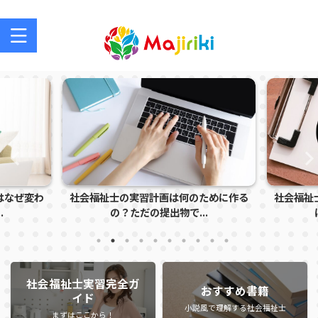
社会福祉士を目指す方、社会福祉士の方のサポートサイト
祉士の実習計画は何のために作る
社会福祉士実習で怒られる学生
の？ただの提出物で...
は？指導者に注意さ...
社会福祉士実習完全ガ
おすすめ書籍
イド
小説風で理解する社会福祉士
まずはここから！