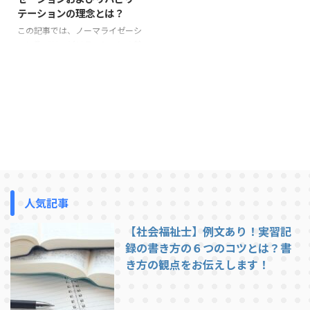
テーションの理念とは？
この記事では、ノーマライゼーシ
ョン及びリハビリテーションの基
本的な考え方を概観し、それらを
実現するための取り組み及び課題
を考察する。考え方の一例として
参考にしてください。 ノーマラ
イゼーションの考え方 バンク・
ミケルセンはノーマライゼーショ
ンを「障がいのある人たちが、障
がいがありながらも普通の生活が
出来る社会環境をつくること」と
定義している。これは、障害があ
る人々側が変わるのではなく、社
人気記事
会環境側が障がいのある人々に対
してノーマルであるべきという考
【社会福祉士】例文あり！実習記
え方である。バンク・ミケルセン
録の書き方の６つのコツとは？書
は知的障害者の親の会と共に運動
き方の観点をお伝えします！
...