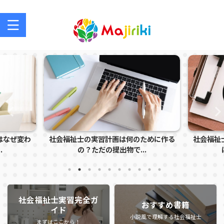
社会福祉士を目指す方、社会福祉士の方のサポートサイト
はなぜ変わ
社会福祉士の実習計画は何のために作る
社会福祉
.
の？ただの提出物で...
社会福祉士実習完全ガ
おすすめ書籍
イド
小説風で理解する社会福祉士
まずはここから！