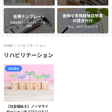
面倒な実務経験証明書
各種テンプレート
の請求代行
実習記録などテンプレートをご
用意
実は、代行できるんです
HOME
>
リハビリテーション
リハビリテーション
通信課程
2024/2/25
【社会福祉士】ノーマライ
ゼーションおよびリハビリ