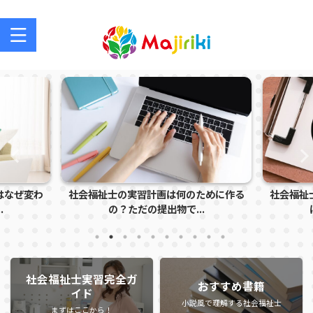
社会福祉士を目指す方、社会福祉士の方のサポートサイト
はなぜ変わ
社会福祉士の実習計画は何のために作る
社会福祉
.
の？ただの提出物で...
社会福祉士実習完全ガ
おすすめ書籍
イド
小説風で理解する社会福祉士
まずはここから！