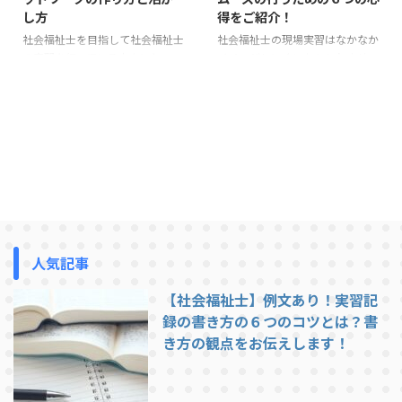
し方
得をご紹介！
社会福祉士を目指して社会福祉士
社会福祉士の現場実習はなかなか
の実習を行っている方々にとっ
イメージしにくいかもしれませ
て、実習先での経験は非常に貴重
ん。特に、これまで福祉関係の仕
なものです。そこで学んだことや
事をしていない人にとって不安で
体験したことはもちろんですが、
いっぱいになる人も少なくはない
同時に、実習先で築く人間関係や
と思います。 現場実習は評価を
ネットワークも、今後のキャリア
受けるため、何となく適当に実習
に大きく影響を与える可能性があ
をすることは出来ません。何がと
ります。今回は、社会福祉士の実
もあれ、事前に準備をしておくこ
習中にどうやって実習先のスタッ
とによってスムーズに取り組むこ
フや他の実習生とネットワークを
とが出来るでしょう。 今回は、
築き、それをどのように活かして
どのような心得で実習に取り組め
いくかを解説していきます。 1.
ば良いのかをご紹介します。 社
人気記事
ネットワークの重要性とは？ ま
会福祉士通信課程に通われている
ず、なぜ実習先でのネットワーク
方対象の企画を進めています。興
【社会福祉士】例文あり！実習記
が重要なのかについて考えてみま
味のある企画についてご回答くだ
録の書き方の６つのコツとは？書
しょう。社会福祉士の実習は、 ...
さい。現役社会福祉士による座談
き方の観点をお伝えします！
会 ...