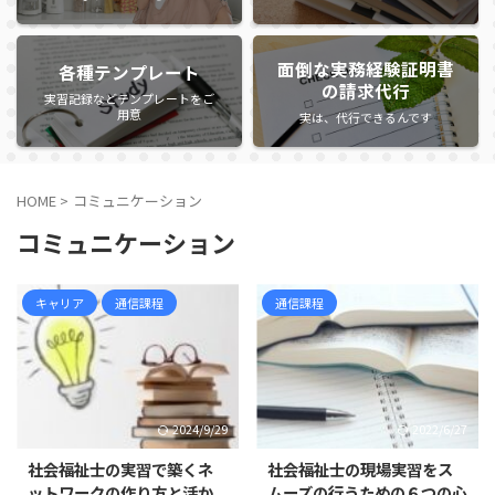
面倒な実務経験証明書
各種テンプレート
の請求代行
実習記録などテンプレートをご
用意
実は、代行できるんです
HOME
>
コミュニケーション
コミュニケーション
キャリア
通信課程
通信課程
2024/9/29
2022/6/27
社会福祉士の実習で築くネ
社会福祉士の現場実習をス
ットワークの作り方と活か
ムーズの行うための６つの心