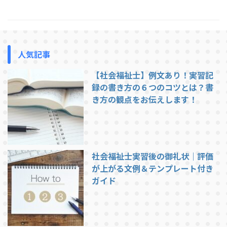
るのだろう」。 この記事では、
社会福祉協議会での社会福祉士実
習の1日の流れについて、一般的
な例を紹介します。実習先によっ
て多少の違いはありますが、これ
人気記事
から実習に行く方がイメージをつ
かむ参考になれば幸いです。 社
【社会福祉士】例文あり！実習記
会福祉協議会での実習は、基本的
には職員と同じ時間帯で行われま
録の書き方の６つのコツとは？書
す。ここでは一例として、典型的
き方の観点をお伝えします！
...
社会福祉士実習後の御礼状｜評価
が上がる文例＆テンプレート付き
ガイド