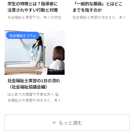
福祉士の新カリキュラムは、令和
学生の特徴とは？指導者に
「一般的な服装」とはどこ
も“課題”や“提出物”として捉えら
3年度、つまり2021年度入学者か
注意されやすい行動と対策
までを指すのか
れがちです。 しかし実際には、
ら順次導入されています。 ま
社会福祉士実習では、多くの学生
社会福祉士実習が決まると、多く
実習計画には思っている以上に大
た、国家試験については、令和6
が「指導者に怒られたらどうしよ
の学生が悩むのが服装です。 実
切な意味があります。 実習計画
年度、つまり2024年度に実施さ
う」と不安に感じます。 実際、
習先に確認すると、「一般的な服
は、社会福祉士実習を「行っ ...
れた第37回社会福祉士国家試験
実習中に指導を受ける場面は少な
装で大丈夫です」「常識の範囲で
社会福祉士コラム
から、新しい試験科目が ...
くありません。しかし、その多く
お願いします」 と言われること
は能力の問題ではなく、基本的な
も少なくありません。 しかし、
姿勢やマナーに関するものです。
学生からすると「一般的な服装と
実習先の職員は、学生を厳しく指
は具体的に何なのか」が分かりに
導したいわけではありません。む
くいものです。スーツなのか、私
2026/3/5
しろ「福祉職として大切な姿勢」
服なのか、どこまでカジュアルで
を身につけてほしいという思いか
もよいのか判断に迷うこともある
社会福祉士実習の1日の流れ
ら指導しています。 この記事で
でしょう。 多くの場合、実習前
（社会福祉協議会編）
は、社会福祉士実習で指導を受け
の電話やオリエンテーションであ
はじめての実習で不安な方へ 社
やすい学生の特徴と、実習前に意
る程度の説明は受けているはずで
会福祉士の実習が決まると、多く
識しておきたいポイントを紹介し
すが、それでも不安が残ることは
の学生が次のような不安を感じま
ます。 挨拶や返事ができない 実
あります。 この記事では、社会
す。「実習では1日どんなことを
習で最も多く指導されるのが ...
福祉士実習で求められる「一般的
するのだろう」「社会福祉協議会
...
もっと読む
の実習は忙しいのだろうか」「実
習生はどこまで関わることができ