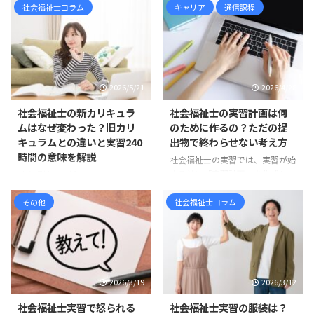
社会福祉士コラム
キャリア
通信課程
2026/5/21
2026/4/28
社会福祉士の新カリキュラ
社会福祉士の実習計画は何
ムはなぜ変わった？旧カリ
のために作るの？ただの提
キュラムとの違いと実習240
出物で終わらせない考え方
時間の意味を解説
社会福祉士の実習では、実習が始
まる前に「実習計画」を作成しま
社会福祉士の新カリキュラムは、
す。 しかし、実習計画について、
すでに現在の標準です 社会福祉
「学校のカリキュラムに入ってい
その他
社会福祉士コラム
士を目指して情報収集をしている
るから作るもの」「とりあえず提
と、 「新カリキュラム」「旧カ
出しなければならないもの」「何
リキュラム」「相談援助実習」
を書けばよいのか分からないけれ
「ソーシャルワーク実習」「実習
ど、形だけ整えるもの」 と感じ
180時間」「実習240時間」 とい
ている方も多いのではないでしょ
った言葉が出てきて、混乱してし
2026/3/19
2026/3/12
うか。 たしかに、実習計画は学
まう方も多いのではないでしょう
校から提出を求められる書類の一
か。 まず整理しておくと、社会
社会福祉士実習で怒られる
社会福祉士実習の服装は？
つです。そのため、どうして