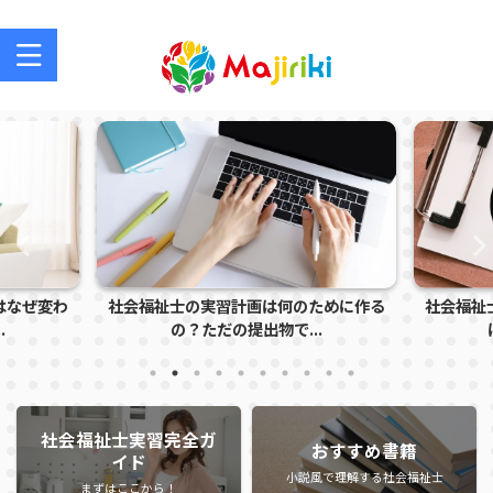
社会福祉士を目指す方、社会福祉士の方のサポートサイト
はなぜ変わ
社会福祉士の実習計画は何のために作る
社会福祉
.
の？ただの提出物で...
社会福祉士実習完全ガ
おすすめ書籍
イド
小説風で理解する社会福祉士
まずはここから！