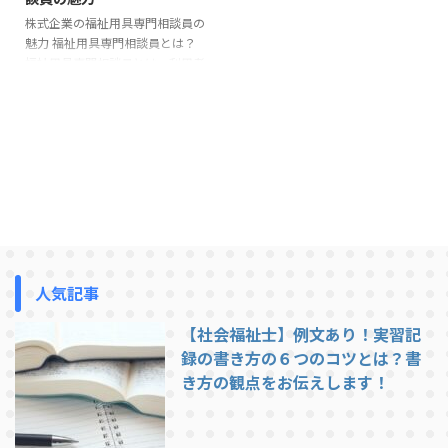
株式企業の福祉用具専門相談員の
魅力 福祉用具専門相談員とは？
福祉用具専門相談員とは、利用者
が福祉機器や介護用具を購入する
際に、利用者の希望や心身の状
況、環境を考慮して福祉用具を選
定する相談員です。 介護保険の
指定を受けた福祉用具貸与・販売
事業所に２名以上の配置が義務付
けられています。 なぜ株式企業
の福祉用具専門相談員に就きまし
たか？ もともとおばあちゃん子
で高齢者が好きというところもあ
ったのですが、母がグループホー
人気記事
ムで介護の仕事をしており、入所
されている高齢者の話を良く聞く
【社会福祉士】例文あり！実習記
ようになり自分も仕事に出来たら
録の書き方の６つのコツとは？書
...
き方の観点をお伝えします！