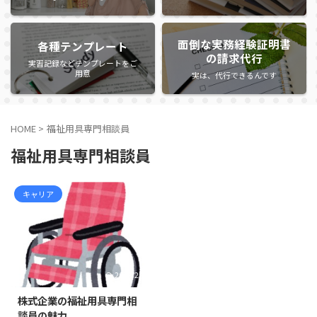
面倒な実務経験証明書
各種テンプレート
の請求代行
実習記録などテンプレートをご
用意
実は、代行できるんです
HOME
>
福祉用具専門相談員
福祉用具専門相談員
キャリア
2022/2/6
株式企業の福祉用具専門相
談員の魅力