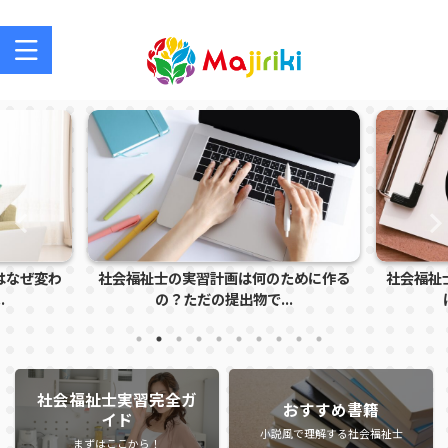
社会福祉士を目指す方、社会福祉士の方のサポートサイト
社会福祉士の実習計画は何のために作る
社会福祉士実習で怒ら
の？ただの提出物で...
は？指導者に注
社会福祉士実習完全ガ
おすすめ書籍
イド
小説風で理解する社会福祉士
まずはここから！