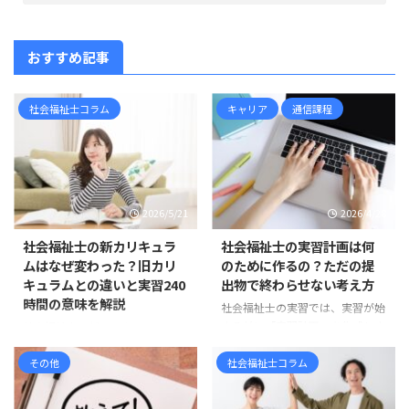
おすすめ記事
社会福祉士コラム
キャリア
通信課程
2026/5/21
2026/4/28
社会福祉士の新カリキュラ
社会福祉士の実習計画は何
ムはなぜ変わった？旧カリ
のために作るの？ただの提
キュラムとの違いと実習240
出物で終わらせない考え方
時間の意味を解説
社会福祉士の実習では、実習が始
まる前に「実習計画」を作成しま
社会福祉士の新カリキュラムは、
す。 しかし、実習計画について、
すでに現在の標準です 社会福祉
「学校のカリキュラムに入ってい
その他
社会福祉士コラム
士を目指して情報収集をしている
るから作るもの」「とりあえず提
と、 「新カリキュラム」「旧カ
出しなければならないもの」「何
リキュラム」「相談援助実習」