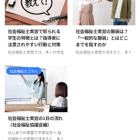
を書けばよいのか分からないけれ
「ソーシャルワーク実習」「実習
ど、形だけ整えるもの」 と感じ
180時間」「実習240時間」 とい
ている方も多いのではないでしょ
った言葉が出てきて、混乱してし
2026/3/19
2026/3/12
うか。 たしかに、実習計画は学
まう方も多いのではないでしょう
校から提出を求められる書類の一
か。 まず整理しておくと、社会
社会福祉士実習で怒られる
社会福祉士実習の服装は？
つです。そのため、どうして
福祉士の新カリキュラムは、令和
学生の特徴とは？指導者に
「一般的な服装」とはどこ
も“課題”や“提出物”として捉えら
3年度、つまり2021年度入学者か
注意されやすい行動と対策
までを指すのか
れがちです。 しかし実際には、
ら順次導入されています。 ま
社会福祉士実習では、多くの学生
社会福祉士実習が決まると、多く
実習計画には思っている以上に大
た、国家試験については、令和6
が「指導者に怒られたらどうしよ
の学生が悩むのが服装です。 実
切な意味があります。 実習計画
年度、つまり2024年度に実施さ
う」と不安に感じます。 実際、
習先に確認すると、「一般的な服
は、社会福祉士実習を「行っ ...
れた第37回社会福祉士国家試験
実習中に指導を受ける場面は少な
装で大丈夫です」「常識の範囲で
社会福祉士コラム
から、新しい試験科目が ...
くありません。しかし、その多く
お願いします」 と言われること
は能力の問題ではなく、基本的な
も少なくありません。 しかし、
姿勢やマナーに関するものです。
学生からすると「一般的な服装と
実習先の職員は、学生を厳しく指
は具体的に何なのか」が分かりに
導したいわけではありません。む
くいものです。スーツなのか、私
2026/3/5
しろ「福祉職として大切な姿勢」
服なのか、どこまでカジュアルで
を身につけてほしいという思いか
もよいのか判断に迷うこともある
社会福祉士実習の1日の流れ
ら指導しています。 この記事で
でしょう。 多くの場合、実習前
（社会福祉協議会編）
は、社会福祉士実習で指導を受け
の電話やオリエンテーションであ
はじめての実習で不安な方へ 社
やすい学生の特徴と、実習前に意
る程度の説明は受けているはずで
会福祉士の実習が決まると、多く
識しておきたいポイントを紹介し
すが、それでも不安が残ることは