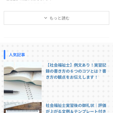
の学生が次のような不安を感じま
ます。 挨拶や返事ができない 実
あります。 この記事では、社会
す。「実習では1日どんなことを
習で最も多く指導されるのが ...
福祉士実習で求められる「一般的
するのだろう」「社会福祉協議会
...
もっと読む
の実習は忙しいのだろうか」「実
習生はどこまで関わることができ
るのだろう」。 この記事では、
社会福祉協議会での社会福祉士実
習の1日の流れについて、一般的
な例を紹介します。実習先によっ
て多少の違いはありますが、これ
人気記事
から実習に行く方がイメージをつ
かむ参考になれば幸いです。 社
【社会福祉士】例文あり！実習記
会福祉協議会での実習は、基本的
には職員と同じ時間帯で行われま
録の書き方の６つのコツとは？書
す。ここでは一例として、典型的
き方の観点をお伝えします！
...
社会福祉士実習後の御礼状｜評価
が上がる文例＆テンプレート付き