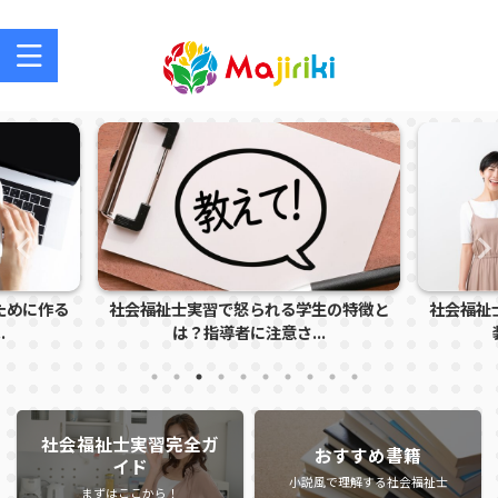
社会福祉士を目指す方、社会福祉士の方のサポートサイト
ために作る
社会福祉士実習で怒られる学生の特徴と
社会福祉
.
は？指導者に注意さ...
社会福祉士実習完全ガ
おすすめ書籍
イド
小説風で理解する社会福祉士
まずはここから！