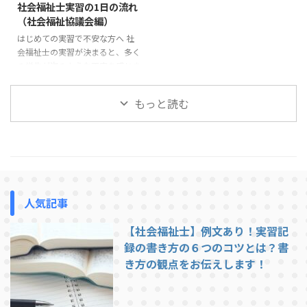
社会福祉士実習の1日の流れ
ら指導しています。 この記事で
でしょう。 多くの場合、実習前
（社会福祉協議会編）
は、社会福祉士実習で指導を受け
の電話やオリエンテーションであ
はじめての実習で不安な方へ 社
やすい学生の特徴と、実習前に意
る程度の説明は受けているはずで
会福祉士の実習が決まると、多く
識しておきたいポイントを紹介し
すが、それでも不安が残ることは
の学生が次のような不安を感じま
ます。 挨拶や返事ができない 実
あります。 この記事では、社会
す。「実習では1日どんなことを
習で最も多く指導されるのが ...
福祉士実習で求められる「一般的
するのだろう」「社会福祉協議会
...
もっと読む
の実習は忙しいのだろうか」「実
習生はどこまで関わることができ
るのだろう」。 この記事では、
社会福祉協議会での社会福祉士実
習の1日の流れについて、一般的
な例を紹介します。実習先によっ
て多少の違いはありますが、これ
人気記事
から実習に行く方がイメージをつ
かむ参考になれば幸いです。 社
【社会福祉士】例文あり！実習記
会福祉協議会での実習は、基本的
には職員と同じ時間帯で行われま
録の書き方の６つのコツとは？書
す。ここでは一例として、典型的
き方の観点をお伝えします！
...