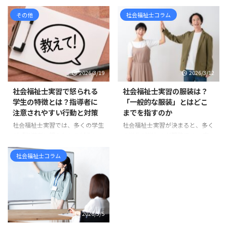
す。 しかし、実習計画について、
すでに現在の標準です 社会福祉
「学校のカリキュラムに入ってい
その他
社会福祉士コラム
士を目指して情報収集をしている
るから作るもの」「とりあえず提
と、 「新カリキュラム」「旧カ
出しなければならないもの」「何
リキュラム」「相談援助実習」
を書けばよいのか分からないけれ
「ソーシャルワーク実習」「実習
ど、形だけ整えるもの」 と感じ
180時間」「実習240時間」 とい
ている方も多いのではないでしょ
った言葉が出てきて、混乱してし
2026/3/19
2026/3/12
うか。 たしかに、実習計画は学
まう方も多いのではないでしょう
校から提出を求められる書類の一
か。 まず整理しておくと、社会
社会福祉士実習で怒られる
社会福祉士実習の服装は？
つです。そのため、どうして
福祉士の新カリキュラムは、令和
学生の特徴とは？指導者に
「一般的な服装」とはどこ
も“課題”や“提出物”として捉えら
3年度、つまり2021年度入学者か
注意されやすい行動と対策
までを指すのか
れがちです。 しかし実際には、
ら順次導入されています。 ま
社会福祉士実習では、多くの学生
社会福祉士実習が決まると、多く
実習計画には思っている以上に大
た、国家試験については、令和6
が「指導者に怒られたらどうしよ
の学生が悩むのが服装です。 実
切な意味があります。 実習計画
年度、つまり2024年度に実施さ
う」と不安に感じます。 実際、
習先に確認すると、「一般的な服
は、社会福祉士実習を「行っ ...
れた第37回社会福祉士国家試験
実習中に指導を受ける場面は少な
装で大丈夫です」「常識の範囲で
社会福祉士コラム
から、新しい試験科目が ...
くありません。しかし、その多く
お願いします」 と言われること
は能力の問題ではなく、基本的な
も少なくありません。 しかし、
姿勢やマナーに関するものです。
学生からすると「一般的な服装と
実習先の職員は、学生を厳しく指
は具体的に何なのか」が分かりに
導したいわけではありません。む
くいものです。スーツなのか、私
2026/3/5
しろ「福祉職として大切な姿勢」
服なのか、どこまでカジュアルで
を身につけてほしいという思いか
もよいのか判断に迷うこともある