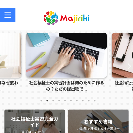
社会福祉士を目指す方、社会福祉士の方のサポートサイト
はなぜ変わ
社会福祉士の実習計画は何のために作る
社会福祉
.
の？ただの提出物で...
社会福祉士実習完全ガ
おすすめ書籍
イド
小説風で理解する社会福祉士
まずはここから！