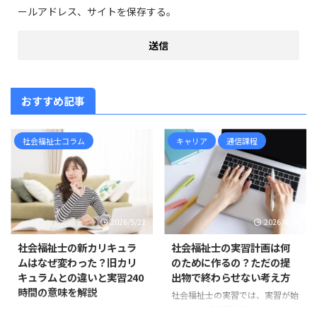
ールアドレス、サイトを保存する。
おすすめ記事
社会福祉士コラム
キャリア
通信課程
2026/5/21
2026/4/28
社会福祉士の新カリキュラ
社会福祉士の実習計画は何
ムはなぜ変わった？旧カリ
のために作るの？ただの提
キュラムとの違いと実習240
出物で終わらせない考え方
時間の意味を解説
社会福祉士の実習では、実習が始
まる前に「実習計画」を作成しま
社会福祉士の新カリキュラムは、