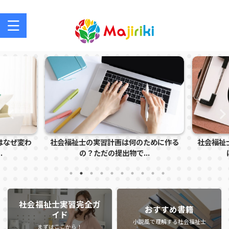
社会福祉士を目指す方、社会福祉士の方のサポートサイト
はなぜ変わ
社会福祉士の実習計画は何のために作る
社会福祉
.
の？ただの提出物で...
社会福祉士実習完全ガ
おすすめ書籍
イド
小説風で理解する社会福祉士
まずはここから！