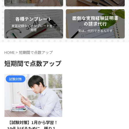
面倒な実務経験証明書
各種テンプレート
の請求代行
実習記録などテンプレートをご
用意
実は、代行できるんです
HOME
>
短期間で点数アップ
短期間で点数アップ
試験対策
2022/2/5
【試験対策】1月から学習！
10点上げるために、残り１