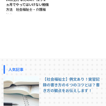
ヵ月でやってはいけない勉強
方法 社会福祉士・介護福
祉士
試験まで残り１か月となりまし
た。 試験勉強に励んでいる方も
多いかと思いますが、そろそろ勉
強が苦しい時ではないでしょう
か。 でもここが踏ん張りどころ
です。本試験で「あと数点取れれ
ば受かったのに！」という方は何
人もいます。そんな悔しい思いは
したくないはずです。 そのため
にも残り１ヵ月で10点上げるた
めにやってはいけない勉強方法を
人気記事
お伝えします。 やってはダメな
こと ①勉強時間数で勉強した気
【社会福祉士】例文あり！実習記
になる ②得意な科目を勉強する
録の書き方の６つのコツとは？書
③同じ問題だけを繰り返す ①勉
き方の観点をお伝えします！
強時間数で勉強した気になる
「今日 ...