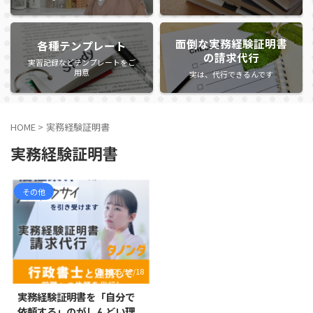
面倒な実務経験証明書
各種テンプレート
の請求代行
実習記録などテンプレートをご
用意
実は、代行できるんです
HOME
>
実務経験証明書
実務経験証明書
その他
2025/12/18
実務経験証明書を「自分で
依頼する」のがしんどい理