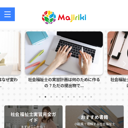
社会福祉士を目指す方、社会福祉士の方のサポートサイト
なぜ変わ
社会福祉士の実習計画は何のために作る
社会福祉士
の？ただの提出物で...
は
社会福祉士実習完全ガ
おすすめ書籍
イド
小説風で理解する社会福祉士
まずはここから！