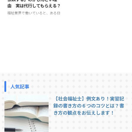
由 実は代行してもらえる？
福祉業界で働いていると、ある日
突然こう言われることがありま
す。 「実務経験証明書を提出し
てください」 指定申請、基礎研
修、資格取得、転職など、理由は
さまざまですが、この一言で一気
に気持ちが重くなる方は少なくあ
りません。 「必要なのは分かっ
ている。でも、正直しんどい」
この記事では、福祉業界で実際に
よく聞く声をもとに、実務経験証
明書を自分で依頼しようとしたと
きにつまずきやすい理由を整理し
人気記事
ます。 実は、利用する方が増えて
います！実務経験証明書請求代行
【社会福祉士】例文あり！実習記
「タノンダ」 そもそも、実務経
録の書き方の６つのコツとは？書
験証明書とは？ 実務経験証明書
き方の観点をお伝えします！
...