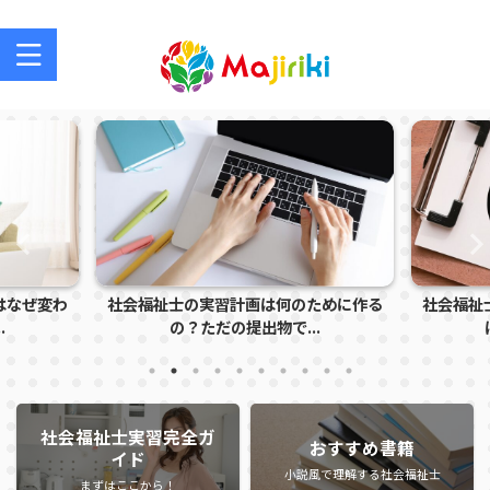
社会福祉士を目指す方、社会福祉士の方のサポートサイト
はなぜ変わ
社会福祉士の実習計画は何のために作る
社会福祉
.
の？ただの提出物で...
社会福祉士実習完全ガ
おすすめ書籍
イド
小説風で理解する社会福祉士
まずはここから！