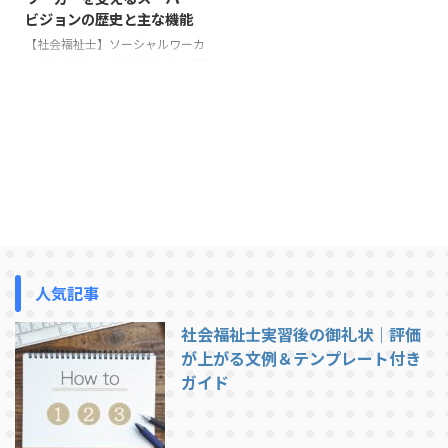
ビジョンの歴史と主な機能
【社会福祉士】ソーシャルワーカ
ーを支えるスーパービジョンの歴
史と主な機能 問題や課題を抱え
る方々から相談を受けるソーシャ
ルワーカーですが、支援の方針な
ど悩むことも多くあります。ソー
シャルワーカー自身とその状況を
理解しており、支えてくれる人が
スーパーバイザーであり、問題へ
の助言や課題解決方法のアドバイ
スなどの行為がスーパービジョン
です。 「社会福祉士」に関する
オススメ本 社会福祉士に興味が
人気記事
ある方に読んでもらいたい1冊で
す。本HPで連載していた事例を
社会福祉士実習後の御礼状｜評価
紹介しています。施設相談員がメ
が上がる文例＆テンプレート付き
インの事例となっており、介護福
ガイド
...