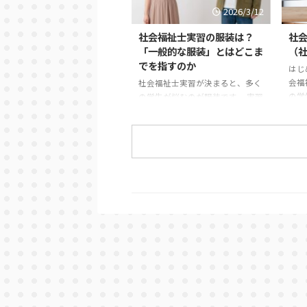
か。
まう方も多いのではないでしょう
2026/3/12
から
か。 まず整理しておくと、社会
です
福祉士の新カリキュラムは、令和
社会福祉士実習の服装は？
社会
題”
3年度、つまり2021年度入学者か
「一般的な服装」とはどこま
（
ちで
ら順次導入されています。 また、
でを指すのか
はじ
画に
国家試験については、令和6年
会福
社会福祉士実習が決まると、多く
味が
度、つまり2024年度に実施された
の学
の学生が悩むのが服装です。 実習
福祉
第37回社会福祉士国家試験から、
す。
先に確認すると、「一般的な服装
新しい試験科目が ...
する
で大丈夫です」「常識の範囲でお
の実
願いします」 と言われることも少
習生
なくありません。 しかし、学生
るの
からすると「一般的な服装とは具
会福
体的に何なのか」が分かりにくい
の1
ものです。スーツなのか、私服な
例を
のか、どこまでカジュアルでもよ
多少
いのか判断に迷うこともあるでし
ら実
ょう。 多くの場合、実習前の電話
む参
やオリエンテーションである程度
祉協
の説明は受けているはずですが、
職員
それでも不安が残ることはありま
ここ
す。 この記事では、社会福祉士実
習で求められる「一般的 ...