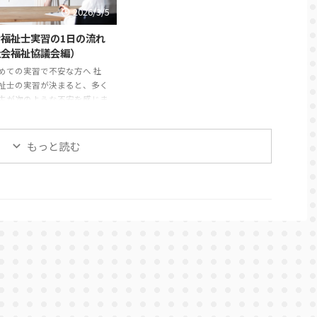
 たしかに、実習計画は学校
ろ「福祉職として大切な姿勢」を
2026/3/5
提出を求められる書類の一つ
身につけてほしいという思いから
。そのため、どうしても“課
指導しています。 この記事では、
福祉士実習の1日の流れ
や“提出物”として捉えられが
社会福祉士実習で指導を受けやす
社会福祉協議会編）
す。 しかし実際には、実習計
い学生の特徴と、実習前に意識し
めての実習で不安な方へ 社
は思っている以上に大切な意
ておきたいポイントを紹介しま
祉士の実習が決まると、多く
あります。 実習計画は、社会
す。 挨拶や返事ができない 実習
生が次のような不安を感じま
士実習を「行っ ...
で最も多く指導されるのが ...
「実習では1日どんなことを
のだろう」「社会福祉協議会
習は忙しいのだろうか」「実
もっと読む
はどこまで関わることができ
だろう」。 この記事では、社
祉協議会での社会福祉士実習
日の流れについて、一般的な
紹介します。実習先によって
の違いはありますが、これか
習に行く方がイメージをつか
考になれば幸いです。 社会福
議会での実習は、基本的には
と同じ時間帯で行われます。
では一例として、典型的 ...