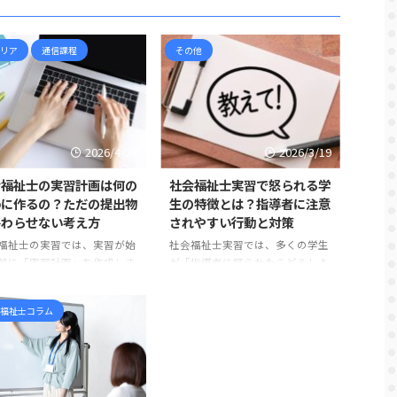
リア
通信課程
その他
2026/4/28
2026/3/19
会福祉士の実習計画は何の
社会福祉士実習で怒られる学
めに作るの？ただの提出物
生の特徴とは？指導者に注意
終わらせない考え方
されやすい行動と対策
福祉士の実習では、実習が始
社会福祉士実習では、多くの学生
前に「実習計画」を作成しま
が「指導者に怒られたらどうしよ
 しかし、実習計画について、
う」と不安に感じます。 実際、実
校のカリキュラムに入ってい
習中に指導を受ける場面は少なく
福祉士コラム
ら作るもの」「とりあえず提
ありません。しかし、その多くは
なければならないもの」「何
能力の問題ではなく、基本的な姿
けばよいのか分からないけれ
勢やマナーに関するものです。 実
形だけ整えるもの」 と感じて
習先の職員は、学生を厳しく指導
方も多いのではないでしょう
したいわけではありません。むし