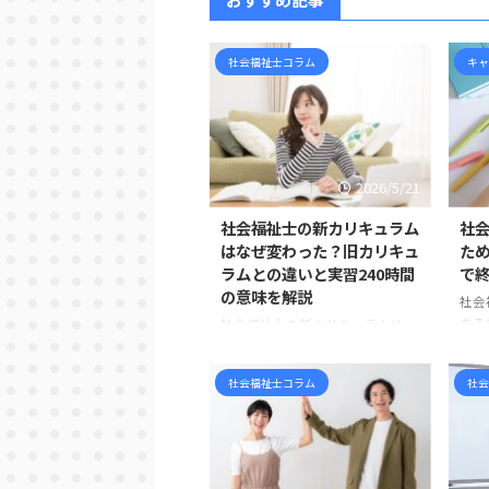
社会福祉士コラム
キャ
2026/5/21
社会福祉士の新カリキュラム
社
はなぜ変わった？旧カリキュ
た
ラムとの違いと実習240時間
で
の意味を解説
社会
まる
社会福祉士の新カリキュラムは、
す。
すでに現在の標準です 社会福祉
「学
士を目指して情報収集をしている
社会福祉士コラム
社会
るか
と、 「新カリキュラム」「旧カ
出し
リキュラム」「相談援助実習」
を書
「ソーシャルワーク実習」「実習
ど、
180時間」「実習240時間」 とい
いる
った言葉が出てきて、混乱してし