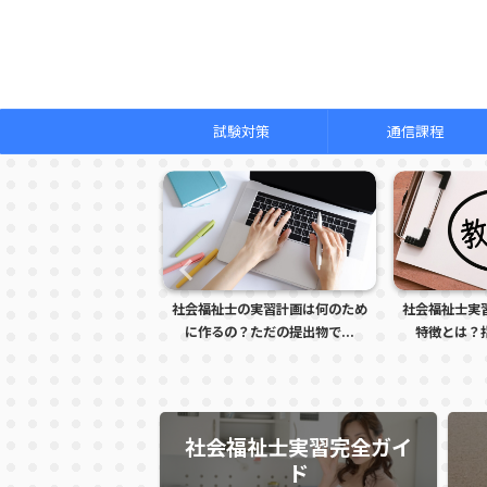
試験対策
通信課程
士の新カリキュラムはな
社会福祉士の実習計画は何のため
社会福祉士実
た？旧カリキュラ...
に作るの？ただの提出物で...
特徴とは？指
社会福祉士実習完全ガイ
ド