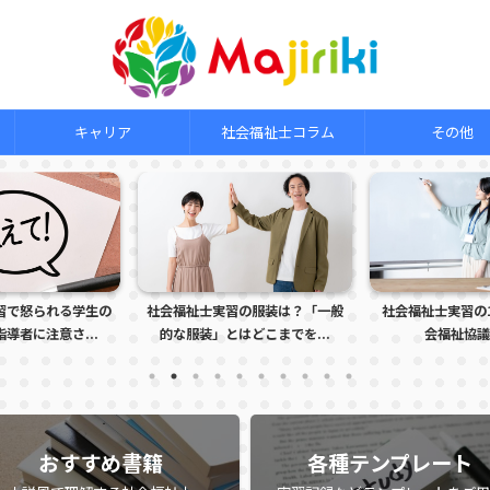
キャリア
社会福祉士コラム
その他
習で怒られる学生の
社会福祉士実習の服装は？「一般
社会福祉士実習の
導者に注意さ...
的な服装」とはどこまでを...
会福祉協議
おすすめ書籍
各種テンプレート