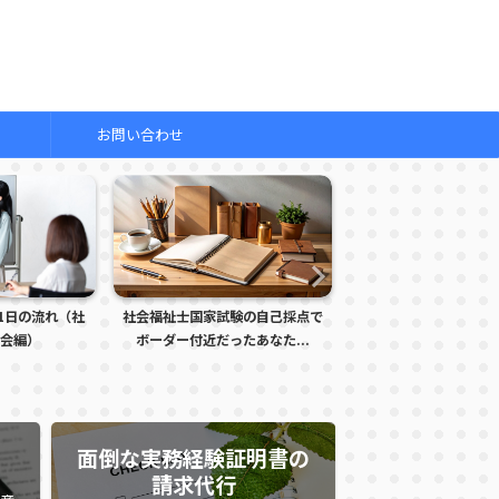
お問い合わせ
1日の流れ（社
社会福祉士国家試験の自己採点で
明日は本番！社会福祉
会編）
ボーダー付近だったあなた...
を受けるあなたへ贈る
面倒な実務経験証明書の
請求代行