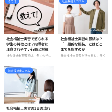
「学校のカリキュラムに入ってい
その他
社会福祉士コラム
士を目指して情報収集をしている
るから作るもの」「とりあえず提
と、 「新カリキュラム」「旧カ
出しなければならないもの」「何
リキュラム」「相談援助実習」
を書けばよいのか分からないけれ
「ソーシャルワーク実習」「実習
ど、形だけ整えるもの」 と感じ
180時間」「実習240時間」 とい
ている方も多いのではないでしょ
った言葉が出てきて、混乱してし
2026/3/19
2026/3/12
うか。 たしかに、実習計画は学
まう方も多いのではないでしょう
校から提出を求められる書類の一
か。 まず整理しておくと、社会
社会福祉士実習で怒られる
社会福祉士実習の服装は？
つです。そのため、どうして
福祉士の新カリキュラムは、令和
学生の特徴とは？指導者に
「一般的な服装」とはどこ
も“課題”や“提出物”として捉えら
3年度、つまり2021年度入学者か
注意されやすい行動と対策
までを指すのか
れがちです。 しかし実際には、
ら順次導入されています。 ま
社会福祉士実習では、多くの学生
社会福祉士実習が決まると、多く
実習計画には思っている以上に大
た、国家試験については、令和6
が「指導者に怒られたらどうしよ
の学生が悩むのが服装です。 実
切な意味があります。 実習計画
年度、つまり2024年度に実施さ
う」と不安に感じます。 実際、
習先に確認すると、「一般的な服
は、社会福祉士実習を「行っ ...
れた第37回社会福祉士国家試験
実習中に指導を受ける場面は少な
装で大丈夫です」「常識の範囲で
社会福祉士コラム
から、新しい試験科目が ...
くありません。しかし、その多く
お願いします」 と言われること
は能力の問題ではなく、基本的な
も少なくありません。 しかし、
姿勢やマナーに関するものです。
学生からすると「一般的な服装と
実習先の職員は、学生を厳しく指
は具体的に何なのか」が分かりに
導したいわけではありません。む
くいものです。スーツなのか、私
2026/3/5
しろ「福祉職として大切な姿勢」
服なのか、どこまでカジュアルで
を身につけてほしいという思いか
もよいのか判断に迷うこともある
社会福祉士実習の1日の流れ
ら指導しています。 この記事で
でしょう。 多くの場合、実習前