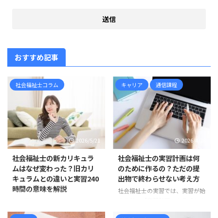
おすすめ記事
社会福祉士コラム
キャリア
通信課程
2026/5/21
2026/4/28
社会福祉士の新カリキュラ
社会福祉士の実習計画は何
ムはなぜ変わった？旧カリ
のために作るの？ただの提
キュラムとの違いと実習240
出物で終わらせない考え方
時間の意味を解説
社会福祉士の実習では、実習が始
まる前に「実習計画」を作成しま
社会福祉士の新カリキュラムは、
す。 しかし、実習計画について、
すでに現在の標準です 社会福祉