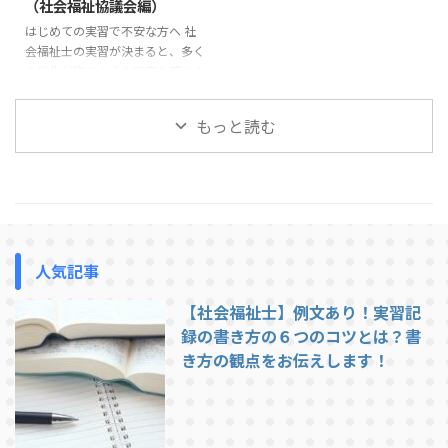
（社会福祉協議会編）
は、社会福祉士実習で指導を受け
の電話やオリエンテーションであ
はじめての実習で不安な方へ 社
やすい学生の特徴と、実習前に意
る程度の説明は受けているはずで
会福祉士の実習が決まると、多く
識しておきたいポイントを紹介し
すが、それでも不安が残ることは
の学生が次のような不安を感じま
ます。 挨拶や返事ができない 実
あります。 この記事では、社会
す。「実習では1日どんなことを
習で最も多く指導されるのが ...
福祉士実習で求められる「一般的
するのだろう」「社会福祉協議会
...
もっと読む
の実習は忙しいのだろうか」「実
習生はどこまで関わることができ
るのだろう」。 この記事では、
社会福祉協議会での社会福祉士実
習の1日の流れについて、一般的
な例を紹介します。実習先によっ
て多少の違いはありますが、これ
人気記事
から実習に行く方がイメージをつ
かむ参考になれば幸いです。 社
【社会福祉士】例文あり！実習記
会福祉協議会での実習は、基本的
には職員と同じ時間帯で行われま
録の書き方の６つのコツとは？書
す。ここでは一例として、典型的
き方の観点をお伝えします！
...