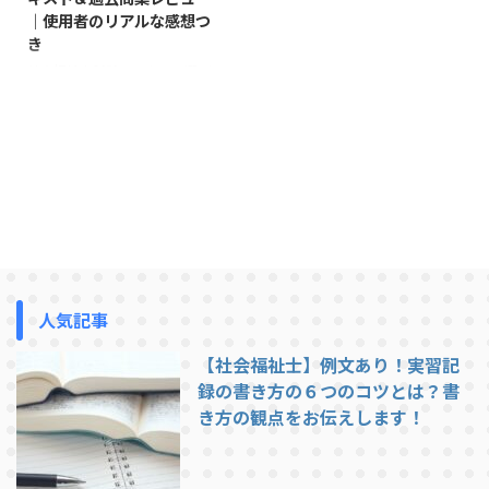
｜使用者のリアルな感想つ
き
社会福祉士試験のテキスト選びで
迷っている方へ 「社会福祉士国
家試験に合格するには、どのテキ
ストを使えばいいの？」 そんな
疑問を持つ方のために、本記事で
は実際の受験者の声を元に、人気
のテキスト・過去問集を徹底比較
しました。使用者レビューも掲載
しているので、自分に合った教材
選びの参考にしてください。 社
会福祉士試験のテキスト選びで大
切なポイント 社会福祉士試験対
人気記事
策では、主に以下の2つのタイプ
の教材を使い分けることが重要で
【社会福祉士】例文あり！実習記
す。 過去問集：本試験の傾向把
録の書き方の６つのコツとは？書
握、実践練習用 参考書（教科書
き方の観点をお伝えします！
型）：知識の定着、苦手分野の補
...