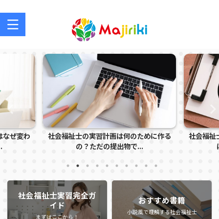
社会福祉士を目指す方、社会福祉士の方のサポートサイト
はなぜ変わ
社会福祉士の実習計画は何のために作る
社会福祉
.
の？ただの提出物で...
社会福祉士実習完全ガ
おすすめ書籍
イド
小説風で理解する社会福祉士
まずはここから！