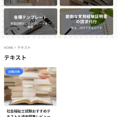
面倒な実務経験証明書
各種テンプレート
の請求代行
実習記録などテンプレートをご
用意
実は、代行できるんです
HOME
>
テキスト
テキスト
試験対策
2025/5/3
社会福祉士試験おすすめテ
キスト＆過去問集レビュー