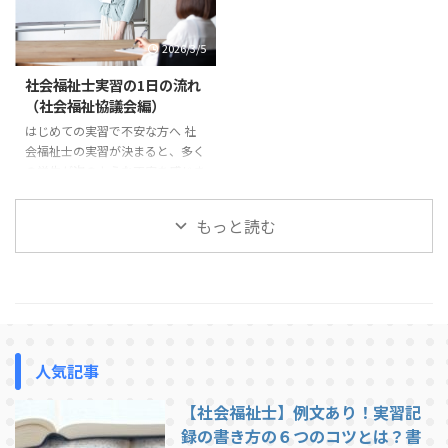
実習先の職員は、学生を厳しく指
は具体的に何なのか」が分かりに
導したいわけではありません。む
くいものです。スーツなのか、私
2026/3/5
しろ「福祉職として大切な姿勢」
服なのか、どこまでカジュアルで
を身につけてほしいという思いか
もよいのか判断に迷うこともある
社会福祉士実習の1日の流れ
ら指導しています。 この記事で
でしょう。 多くの場合、実習前
（社会福祉協議会編）
は、社会福祉士実習で指導を受け
の電話やオリエンテーションであ
はじめての実習で不安な方へ 社
やすい学生の特徴と、実習前に意
る程度の説明は受けているはずで
会福祉士の実習が決まると、多く
識しておきたいポイントを紹介し
すが、それでも不安が残ることは
の学生が次のような不安を感じま
ます。 挨拶や返事ができない 実
あります。 この記事では、社会
す。「実習では1日どんなことを
習で最も多く指導されるのが ...
福祉士実習で求められる「一般的
するのだろう」「社会福祉協議会
...
もっと読む
の実習は忙しいのだろうか」「実
習生はどこまで関わることができ
るのだろう」。 この記事では、
社会福祉協議会での社会福祉士実
習の1日の流れについて、一般的
な例を紹介します。実習先によっ
て多少の違いはありますが、これ
人気記事
から実習に行く方がイメージをつ
かむ参考になれば幸いです。 社
【社会福祉士】例文あり！実習記
会福祉協議会での実習は、基本的
には職員と同じ時間帯で行われま
録の書き方の６つのコツとは？書