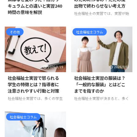
キュラムとの違いと実習240
出物で終わらせない考え方
時間の意味を解説
社会福祉士の実習では、実習が始
まる前に「実習計画」を作成しま
社会福祉士の新カリキュラムは、
す。 しかし、実習計画について、
すでに現在の標準です 社会福祉
「学校のカリキュラムに入ってい
その他
社会福祉士コラム
士を目指して情報収集をしている
るから作るもの」「とりあえず提
と、 「新カリキュラム」「旧カ
出しなければならないもの」「何
リキュラム」「相談援助実習」
を書けばよいのか分からないけれ
「ソーシャルワーク実習」「実習
ど、形だけ整えるもの」 と感じ
180時間」「実習240時間」 とい
ている方も多いのではないでしょ
った言葉が出てきて、混乱してし
2026/3/19
2026/3/12
うか。 たしかに、実習計画は学
まう方も多いのではないでしょう
校から提出を求められる書類の一
か。 まず整理しておくと、社会
社会福祉士実習で怒られる
社会福祉士実習の服装は？
つです。そのため、どうして
福祉士の新カリキュラムは、令和
学生の特徴とは？指導者に
「一般的な服装」とはどこ
も“課題”や“提出物”として捉えら
3年度、つまり2021年度入学者か
注意されやすい行動と対策
までを指すのか
れがちです。 しかし実際には、
ら順次導入されています。 ま
社会福祉士実習では、多くの学生
社会福祉士実習が決まると、多く
実習計画には思っている以上に大
た、国家試験については、令和6
が「指導者に怒られたらどうしよ
の学生が悩むのが服装です。 実
切な意味があります。 実習計画
年度、つまり2024年度に実施さ
う」と不安に感じます。 実際、
習先に確認すると、「一般的な服
は、社会福祉士実習を「行っ ...
れた第37回社会福祉士国家試験
実習中に指導を受ける場面は少な
装で大丈夫です」「常識の範囲で
社会福祉士コラム
から、新しい試験科目が ...
くありません。しかし、その多く
お願いします」 と言われること
は能力の問題ではなく、基本的な
も少なくありません。 しかし、
姿勢やマナーに関するものです。
学生からすると「一般的な服装と