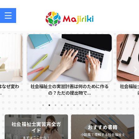
社会福祉士を目指す方、社会福祉士の方のサポートサイト
はなぜ変わ
社会福祉士の実習計画は何のために作る
社会福祉
の？ただの提出物で...
社会福祉士実習完全ガ
おすすめ書籍
イド
小説風で理解する社会福祉士
まずはここから！