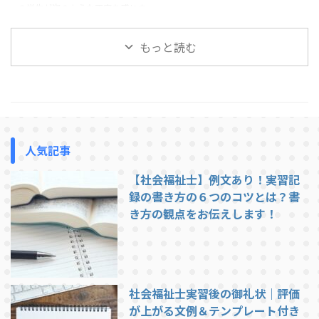
の学生が次のような不安を感じま
ます。 挨拶や返事ができない 実
あります。 この記事では、社会
す。「実習では1日どんなことを
習で最も多く指導されるのが ...
福祉士実習で求められる「一般的
するのだろう」「社会福祉協議会
...
もっと読む
の実習は忙しいのだろうか」「実
習生はどこまで関わることができ
るのだろう」。 この記事では、
社会福祉協議会での社会福祉士実
習の1日の流れについて、一般的
な例を紹介します。実習先によっ
て多少の違いはありますが、これ
人気記事
から実習に行く方がイメージをつ
かむ参考になれば幸いです。 社
【社会福祉士】例文あり！実習記
会福祉協議会での実習は、基本的
には職員と同じ時間帯で行われま
録の書き方の６つのコツとは？書
す。ここでは一例として、典型的
き方の観点をお伝えします！
...
社会福祉士実習後の御礼状｜評価
が上がる文例＆テンプレート付き