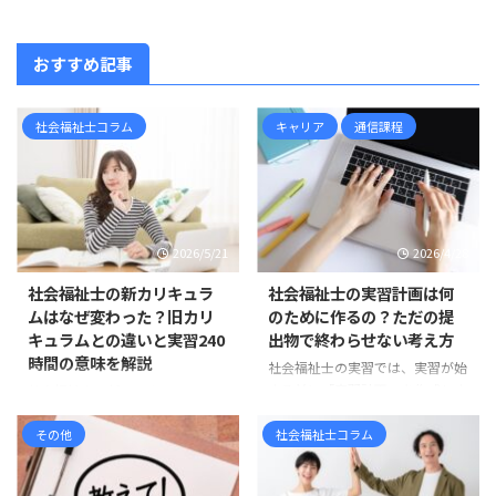
おすすめ記事
社会福祉士コラム
キャリア
通信課程
2026/5/21
2026/4/28
社会福祉士の新カリキュラ
社会福祉士の実習計画は何
ムはなぜ変わった？旧カリ
のために作るの？ただの提
キュラムとの違いと実習240
出物で終わらせない考え方
時間の意味を解説
社会福祉士の実習では、実習が始
まる前に「実習計画」を作成しま
社会福祉士の新カリキュラムは、
す。 しかし、実習計画について、
すでに現在の標準です 社会福祉
「学校のカリキュラムに入ってい
その他
社会福祉士コラム
士を目指して情報収集をしている
るから作るもの」「とりあえず提
と、 「新カリキュラム」「旧カ
出しなければならないもの」「何
リキュラム」「相談援助実習」