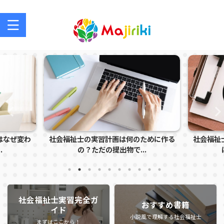
社会福祉士を目指す方、社会福祉士の方のサポートサイト
はなぜ変わ
社会福祉士の実習計画は何のために作る
社会福祉
.
の？ただの提出物で...
社会福祉士実習完全ガ
おすすめ書籍
イド
小説風で理解する社会福祉士
まずはここから！