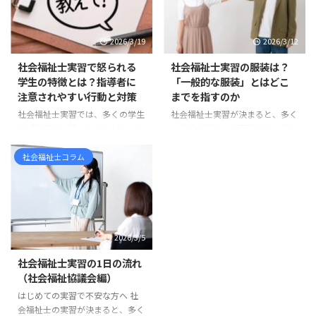
を書けばよいのか分からないけれ
「ソーシャルワーク実習」「実習
ど、形だけ整えるもの」 と感じ
180時間」「実習240時間」 とい
ている方も多いのではないでしょ
った言葉が出てきて、混乱してし
2026/3/19
2026/3/12
うか。 たしかに、実習計画は学
まう方も多いのではないでしょう
校から提出を求められる書類の一
か。 まず整理しておくと、社会
社会福祉士実習で怒られる
社会福祉士実習の服装は？
つです。そのため、どうして
福祉士の新カリキュラムは、令和
学生の特徴とは？指導者に
「一般的な服装」とはどこ
も“課題”や“提出物”として捉えら
3年度、つまり2021年度入学者か
注意されやすい行動と対策
までを指すのか
れがちです。 しかし実際には、
ら順次導入されています。 ま
社会福祉士実習では、多くの学生
社会福祉士実習が決まると、多く
実習計画には思っている以上に大
た、国家試験については、令和6
が「指導者に怒られたらどうしよ
の学生が悩むのが服装です。 実
切な意味があります。 実習計画
年度、つまり2024年度に実施さ
う」と不安に感じます。 実際、
習先に確認すると、「一般的な服
は、社会福祉士実習を「行っ ...
れた第37回社会福祉士国家試験
実習中に指導を受ける場面は少な
装で大丈夫です」「常識の範囲で
社会福祉士コラム
から、新しい試験科目が ...
くありません。しかし、その多く
お願いします」 と言われること
は能力の問題ではなく、基本的な
も少なくありません。 しかし、
姿勢やマナーに関するものです。
学生からすると「一般的な服装と
実習先の職員は、学生を厳しく指
は具体的に何なのか」が分かりに
導したいわけではありません。む
くいものです。スーツなのか、私
2026/3/5
しろ「福祉職として大切な姿勢」
服なのか、どこまでカジュアルで
を身につけてほしいという思いか
もよいのか判断に迷うこともある
社会福祉士実習の1日の流れ
ら指導しています。 この記事で
でしょう。 多くの場合、実習前
（社会福祉協議会編）
は、社会福祉士実習で指導を受け
の電話やオリエンテーションであ
はじめての実習で不安な方へ 社
やすい学生の特徴と、実習前に意
る程度の説明は受けているはずで
会福祉士の実習が決まると、多く
識しておきたいポイントを紹介し
すが、それでも不安が残ることは